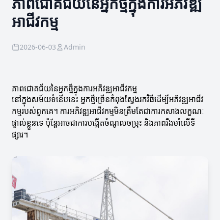
ភាពជោគជ័យនៃអ្នកថ្មីក្នុងការអភិវឌ្ឍ
អាជីវកម្ម
2026-06-03
Admin
ភាពជោគជ័យនៃអ្នកថ្មីក្នុងការអភិវឌ្ឍអាជីវកម្ម
នៅក្នុងសម័យទំនើបនេះ អ្នកថ្មីច្រើនកំពុងស្វែងរកវិធីដើម្បីអភិវឌ្ឍអាជីវ
កម្មរបស់ពួកគេ។ ការអភិវឌ្ឍអាជីវកម្មមិនត្រឹមតែជាការកសាងលក្ខណៈ
ផ្ទាល់ខ្លួនទេ ប៉ុន្តែអាចជាការបង្កើតចំណូលចម្រុះ និងភាពរឹងមាំលើទី
ផ្សារ។