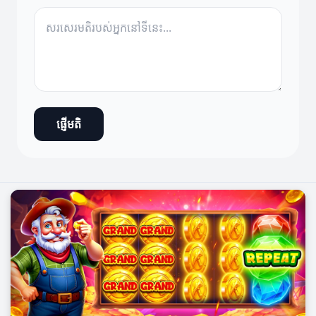
ផ្ញើមតិ