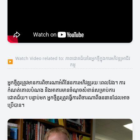
Watch Video related to: ភាពជោគជ័យនៃអ្នកថ្មីក្នុងការអភិវឌ្ឍអាជីវ
▶
កម្ម
អ្នកថ្មីគួរត្រូវមានការពិចារណាអំពីផែនការអភិវឌ្ឍរយៈពេលវែង។ ការ
កំណត់គោលបំណង និងអាគារមានចំណុចសំខាន់សម្រាប់ការ
ជោគជ័យ។ បន្ទាប់មក អ្នកថ្មីគួរត្រូវធ្វើការពិចារណាពីធនធានដែលអាច
ប្រើបាន។