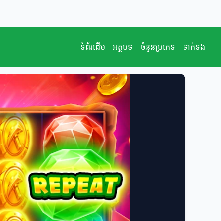
ទំព័រដើម
អត្ថបទ
ចំនួនប្រភេទ
ទាក់ទង