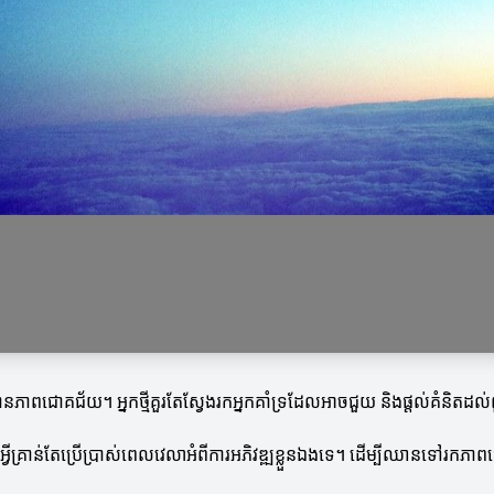
ួលបានភាពជោគជ័យ។ អ្នកថ្មីគួរតែស្វែងរកអ្នកគាំទ្រដែលអាចជួយ និងផ្ដល់គំ
ួនឯង។ គ្មានអ្វីគ្រាន់តែប្រើប្រាស់ពេលវេលាអំពីការអភិវឌ្ឍខ្លួនឯងទេ។ ដើម្បីឈានទៅ