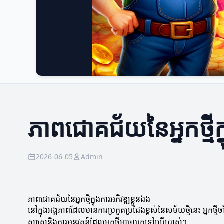
ភាពជោគជ័យនៃអ្នកថ្មីក្
2026-06-05
Admin
ភាពជោគជ័យនៃអ្នកថ្មីក្នុងការអភិវឌ្ឍខ្លួនឯង
នៅក្នុងអង្គភាព​ដែលមានការប្រកួតប្រជែងខ្ពស់នៃសម័យថ្មីនេះ អ្នកថ្មី
សាស្រ្តនិងការអនុវត្តន៍ដែលអ្នកថ្មីអាចយកទៅប្រើប្រាស់។