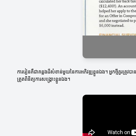
ការរៀនគឺជាគន្លងដ៏សំខាន់មួយនៃការអភិវឌ្ឍខ្លួនឯង។ អ្នកថ្មីគួរត្រូវប
ត្រួតពិនិត្យការសង្គ្រោះខ្លួនឯង។