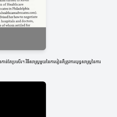
ងកាន់តែប្រសើរ។ វិធីសាស្រ្តមួយនៃការរៀនគឺត្រូវការយុទ្ធសាស្រ្តនៃការ