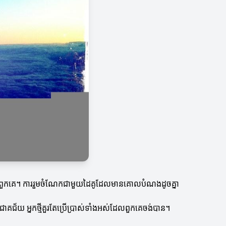
និតដល់ពួកគេ។ ការរួមចំណែកជាមួយដៃគូដែលមានគោលបំណងដូចគ្នា
រកភាពជោគជ័យ អ្នកថ្មីគួរតែប្រើប្រាស់ទាំងអស់ដែលពួកគេចង់បាន។