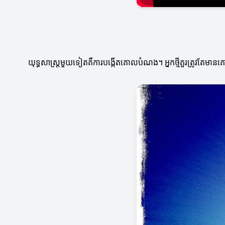
យុទ្ធសាស្រ្តមួយទៀតគឺការបង្កើតគោលបំណង។ អ្នកថ្មីគួរត្រូវតែមាន