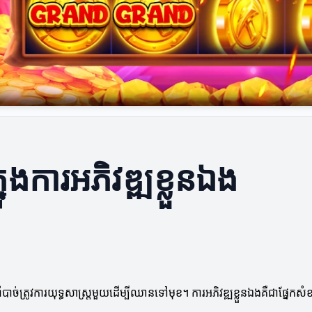
នុងការអភិវឌ្ឍខ្លួនឯង
ចាំបាច់ត្រូវការយុទ្ធសាស្រ្តមួយដើម្បីឈានទៅមុខ។ ការអភិវឌ្ឍខ្លួនឯងគឺជាផ្នែក