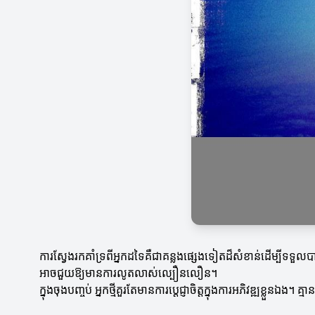
ការស្វែងរកគាំទ្រពីអ្នកដទៃគឺជាគន្លងផ្សេងទៀតដ៏សំខាន់ដើម្បីទទ
អាចជួយឱ្យមានការលូតលាស់ល្បឿនលឿន។
ក្នុងចុងបញ្ចប់ អ្នកថ្មីគួរតែមានការប្តេជ្ញាចិត្តក្នុងការអភិវឌ្ឍខ្ល