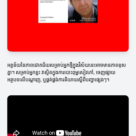
អត្ថន័យនៃភាពជោគជ័យសម្រាប់អ្នកថ្មីក្នុងវិស័យនេះអាចមានភាពខុស
គ្នា។ សម្រាប់អ្នកខ្លះ វាស្ថិតក្នុងការបោះពុម្ពសៀវភៅ, ចេញផ្សាយ
អត្ថបទលើបណ្តាញ, ឬផ្គត់ផ្គង់ការនិយាយស្តីពីបញ្ហាផ្សេងៗ។