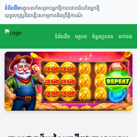
ទំព័រដើម
មគ្គុទេសក៍សម្រាប់អ្នកថ្មី
ភាពជោគជ័យនៃអ្នកថ្មី
យុទ្ធសាស្ត្រនិងគន្លឹះ
សកម្មភាពនិងព្រឹត្តិការណ៍
ទំព័រដើម
អត្ថបទ
ចំនួនប្រភេទ
ទាក់ទង