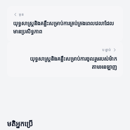
មុន
យុទ្ធសាស្ត្រនិងគន្លឹះសម្រាប់ការគ្រប់គ្រងពេលវេលាដែល
មានប្រសិទ្ធភាព
បន្ទាប់
យុទ្ធសាស្ត្រនិងគន្លឹះសម្រាប់ការចូលរួមរបស់ម៉ាក
តាមអនឡាញ
មតិអ្នកប្រើ