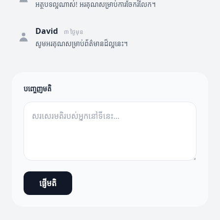
អត្ថបទល្អណាស់! អរគុណសម្រាប់ការចែករំលែក។
David
៣ ថ្ងៃមុន
សូមអរគុណសម្រាប់ព័ត៌មានដ៏ល្អនេះ។
បញ្ចេញមតិ
ផ្ញើមតិ