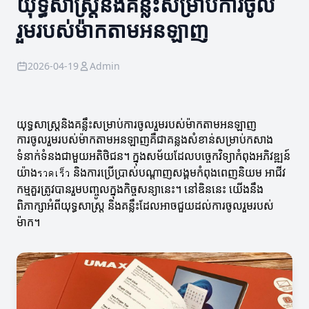
យុទ្ធសាស្ត្រនិងគន្លឹះសម្រាប់ការចូល
រួមរបស់ម៉ាកតាមអនឡាញ
2026-04-19
Admin
យុទ្ធសាស្ត្រនិងគន្លឹះសម្រាប់ការចូលរួមរបស់ម៉ាកតាមអនឡាញ
ការចូលរួមរបស់ម៉ាកតាមអនឡាញគឺជាគន្លងសំខាន់សម្រាប់កសាង
ទំនាក់ទំនងជាមួយអតិថិជន។ ក្នុងសម័យដែលបច្ចេកវិទ្យាកំពុងអភិវឌ្ឍន៍
យ៉ាងรวดเร็ว និងការប្រើប្រាស់បណ្ដាញសង្គមកំពុងពេញនិយម អាជីវ
កម្មគួរត្រូវបានរួមបញ្ចូលក្នុងកិច្ចសន្យានេះ។ នៅឌិននេះ យើងនឹង
ពិភាក្សាអំពីយុទ្ធសាស្ត្រ និងគន្លឹះដែលអាចជួយដល់ការចូលរួមរបស់
ម៉ាក។