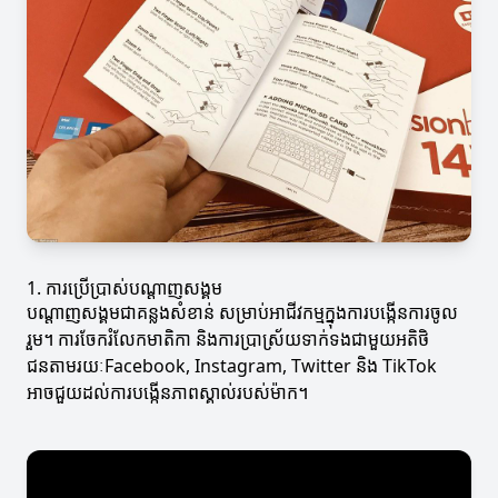
1. ការប្រើប្រាស់បណ្ដាញសង្គម
បណ្ដាញសង្គមជាគន្លងសំខាន់ សម្រាប់អាជីវកម្មក្នុងការបង្កើនការចូល
រួម។ ការចែករំលែកមាតិកា និងការប្រាស្រ័យទាក់ទងជាមួយអតិថិ
ជនតាមរយៈFacebook, Instagram, Twitter និង TikTok
អាចជួយដល់ការបង្កើនភាពស្គាល់របស់ម៉ាក។