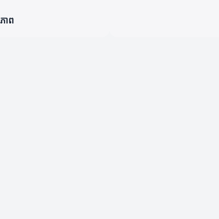
្ធភាព