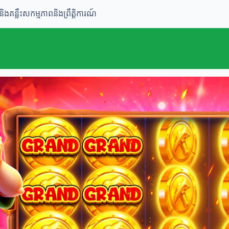
និងគន្លឹះ
សកម្មភាពនិងព្រឹត្តិការណ៍