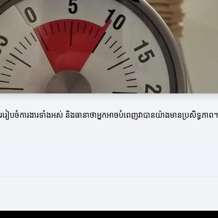
អ្នកក្នុងការរៀបចំការងារទាំងអស់ និងធានាថាអ្នកអាចបំពេញវាបានយ៉ាងមានប្រសិទ្ធ