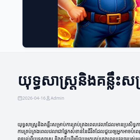
យុទ្ធសាស្ត្រនិងគន្លឹ
2026-04-16
Admin
យុទ្ធសាស្ត្រនិងគន្លឹះសម្រាប់ការគ្រប់គ្រងពេលវេលាដែលមានប្រសិទ្ធភ
ការគ្រប់គ្រងពេលវេលាជាផ្នែកសំខាន់នៃជីវិតដែលជួយឲ្យអ្នកអាចបំពេ
ពន្យល់ពីយុទ្ធសាស្ត្រ និងគន្លឹះដើម្បីជួយអ្នកគ្រប់គ្រងពេលវេលារបស់អ្