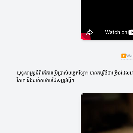
▶
Watc
យុទ្ធសាស្ត្រទីពីរគឺការប្រើប្រាស់បច្ចេកវិទ្យា។ មានកម្មវិធីជាច
វិភាគ និងដាក់ការងារដែលត្រូវធ្វើ។