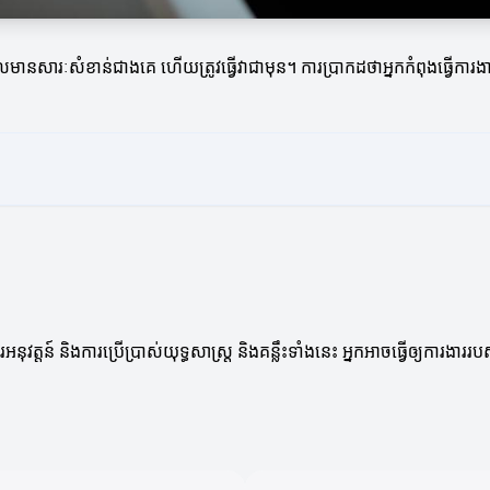
ាដែលមានសារៈសំខាន់ជាងគេ ហើយត្រូវធ្វើវាជាមុន។ ការប្រាកដថាអ្នកកំពុងធ្វ
្តន៍ និងការប្រើប្រាស់យុទ្ធសាស្ត្រ និងគន្លឹះទាំងនេះ អ្នកអាចធ្វើឲ្យការងា