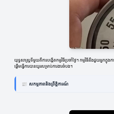
យុទ្ធសាស្ត្រទីមួយគឺការបង្កើតកម្មវិធីប្រចាំថ្ងៃ។ កម្មវិធីនឹងជួយ
ផ្តើមធ្វើការបានយូរសម្រាប់ការងារចំបង។
📰
សកម្មភាពនិងព្រឹត្តិការណ៍