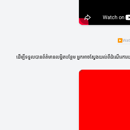
▶
Watc
ដើម្បីទទួលបានព័ត៌មានលម្អិតបន្ថែម អ្នកអាចស្វែងយល់ពីដំណើរការបញ្ជ