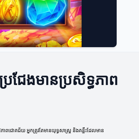
ួតប្រជែងមានប្រសិទ្ធភាព
ូវភាពជោគជ័យ អ្នកត្រូវតែមានយុទ្ធសាស្ត្រ និងគន្លឹះដែលមាន