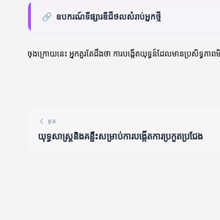
🔗
ឧបករណ៍ទីផ្សារឌីជីថលសំរាប់អ្នកថ្មី
ចុងក្រោយនេះ អ្នកគួរតែដឹងថា ការបង្កើតយុទ្ធន៍ដែលមានប្រសិទ្ធ
មុន
យុទ្ធសាស្ត្រនិងគន្លឹះសម្រាប់ការបង្កើតការប្រកួតប្រជែង