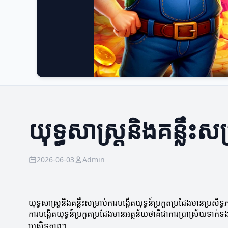
យុទ្ធសាស្ត្រនិងគន្លឹះស
2026-06-03
Admin
យុទ្ធសាស្ត្រនិងគន្លឹះសម្រាប់ការបង្កើតយុទ្ធន៍ប្រកួតប្រជែងមានប្រសិទ្
ការបង្កើតយុទ្ធន៍ប្រកួតប្រជែងមានអត្ថន័យថាគឺជាការប្រាស្រ័យទាក់ទង
ប្រសិទ្ធភាព។