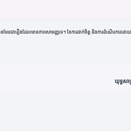
ភាពមិនមែនជារឿងដែលមានភាពសាមញ្ញទេ។ តែការដាក់ចិត្ត និងការដំណើរការដោយ
យុទ្ធសា