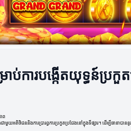
ម្រាប់ការបង្កើតយុទ្ធន៍ប្រក
ធភាព
ជាមួយអតិថិជននិងការប្រារព្ធការប្រកួតប្រជែងនៅក្នុងទីផ្សារ។ ដើម្បីធានាបានន