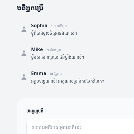
មតិអ្នកប្រើ
Sophia
១០ នាទីមុន
ខ្ញុំពិតជាចូលចិត្តអានវាណាស់។
Mike
២ ម៉ោងមុន
ខ្លឹមសារមានប្រយោជន៍ខ្លាំងណាស់។
Emma
៣ ថ្ងៃមុន
អត្ថបទល្អណាស់! អរគុណសម្រាប់ការចែករំលែក។
បញ្ចេញមតិ