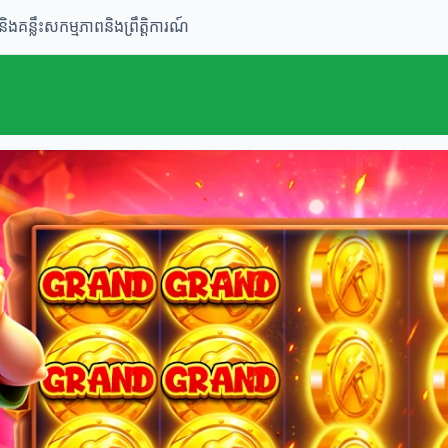
និងគន្លឹះ
សកម្មភាពនិងព្រឹត្តិការណ៍