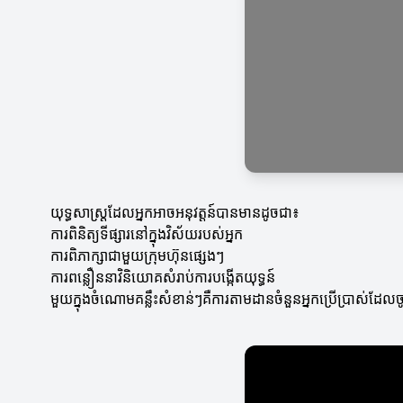
យុទ្ធសាស្ត្រដែលអ្នកអាចអនុវត្តន៍បានមានដូចជា៖
ការពិនិត្យទីផ្សារនៅក្នុងវិស័យរបស់អ្នក
ការពិភាក្សាជាមួយក្រុមហ៊ុនផ្សេងៗ
ការពន្លឿននាវិនិយោគសំរាប់ការបង្កើតយុទ្ធន៍
មួយក្នុងចំណោមគន្លឹះសំខាន់ៗគឺការតាមដានចំនួនអ្នកប្រើប្រាស់ដែលចូល