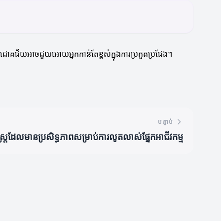
ជោគជ័យអាចជួយអោយអ្នកកាន់តែខ្ពស់ក្នុងការប្រកួតប្រជែង។
បន្ទាប់
ស្ត្រដែលមានប្រសិទ្ធភាពសម្រាប់ការលូតលាស់ផ្នែកអាជីវកម្ម