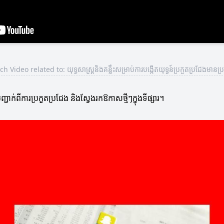
h Video related to: យុទ្ធសាស្ត្រនិងគន្លឹះសម្រាប់ការបង្កើតយុទ្ធន៍ប្រកួតប្រជែងមានប្រ
ាក់ពីការប្រកួតប្រជែង និងស្វែងរកឱកាសថ្មីៗក្នុងទីផ្សារ។