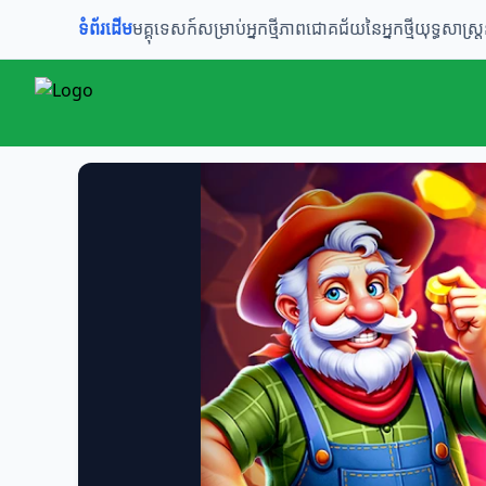
ទំព័រដើម
មគ្គុទេសក៍សម្រាប់អ្នកថ្មី
ភាពជោគជ័យនៃអ្នកថ្មី
យុទ្ធសាស្ត្រ