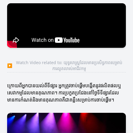
Watch Video related to: យុទ្ធសាស្ត្រដែលមានប្រសិទ្ធភាពសម្រាប់
▶
ការលូតលាស់អាជីវកម្ម
ក្រោយពីអ្នកបានយល់ពីទីផ្សារ អ្នកត្រូវចាប់ផ្តើមបង្កើតនូវផលិតផលឬ
សេវាកម្មដែលមានគុណភាព។ ការប្រកួតប្រជែងនៅថ្ងៃទីទីផ្សារដែល
មានការកំណត់និងមានគុណភាពគឺជាគន្លឹះសម្រាប់ការចាប់ផ្តើម។