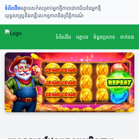
ទំព័រដើម
មគ្គុទេសក៍សម្រាប់អ្នកថ្មី
ភាពជោគជ័យនៃអ្នកថ្មី
យុទ្ធសាស្ត្រនិងគន្លឹះ
សកម្មភាពនិងព្រឹត្តិការណ៍
ទំព័រដើម
អត្ថបទ
ចំនួនប្រភេទ
ទាក់ទង