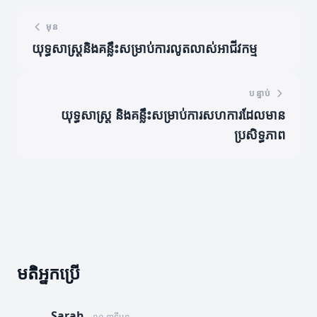
មុន
យុទ្ធសាស្ត្រនិងគន្លឹះសម្រាប់ការលូតលាស់អាជីវកម្ម
បន្ទាប់
យុទ្ធសាស្ត្រ និងគន្លឹះសម្រាប់ការសហការដែលមាន
ប្រសិទ្ធភាព
មតិអ្នកប្រើ
Sarah
១០ នាទីមុន