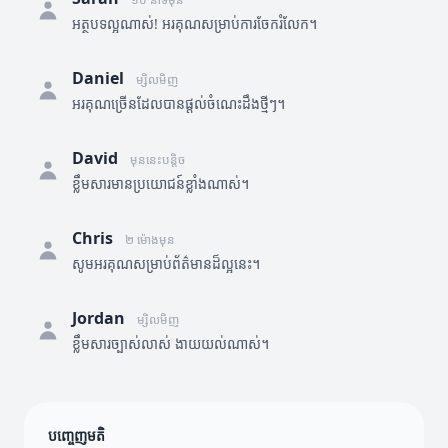
អត្ថបទល្អណាស់! អរគុណសម្រាប់ការចែករំលែក។
Daniel
ម្សិលមិញ
អរគុណច្រើនដែលបានផ្តល់ចំណេះដឹងថ្មីៗ។
David
មុននេះបន្តិច
ខ្លឹមសារមានប្រយោជន៍ខ្លាំងណាស់។
Chris
២ ម៉ោងមុន
សូមអរគុណសម្រាប់ព័ត៌មានដ៏ល្អនេះ។
Jordan
ម្សិលមិញ
ខ្លឹមសារច្បាស់លាស់ ងាយយល់ណាស់។
បញ្ចេញមតិ