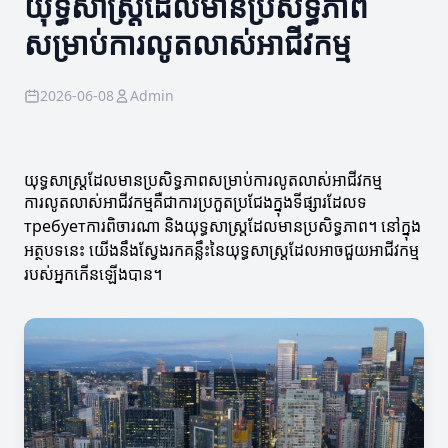
យុទ្ធសាស្ត្រដែលមានប្រសិទ្ធភាព
សម្រាប់ការលូតលាស់អាជីវកម្ម
2026-06-08
Admin
យុទ្ធសាស្ត្រដែលមានប្រសិទ្ធភាពសម្រាប់ការលូតលាស់អាជីវកម្ម
ការលូតលាស់អាជីវកម្មគឺជាការប្រកួតប្រជែងក្នុងទីផ្សារដែលទ
требуетការពិចារណា និងយុទ្ធសាស្ត្រដែលមានប្រសិទ្ធភាព។ នៅក្នុង
អត្ថបទនេះ យើងនឹងស្វែងរកគន្លឹះនៃយុទ្ធសាស្ត្រដែលអាចជួយអាជីវកម្ម
របស់អ្នកកើនឡើងបាន។