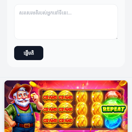
ផ្ញើមតិ