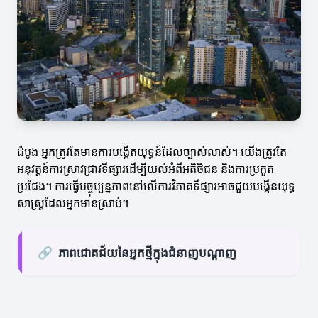
ដំបូង អ្នកត្រូវតែមានការបង្កើតយុទ្ធន៍ដែលច្បាស់លាស់។ យើងត្រូវតែ
អនុវត្តន៍ការស្រាវជ្រាវទីផ្សារដើម្បីយល់អំពីអតិថិជន និងការប្រកួត
ប្រជែង។ ការធ្វើបច្ចុប្បន្នភាពនៅលើការវិភាគទីផ្សារអាចជួយបង្កើនយុទ្ធ
សាស្ត្រដែលអ្នកមានស្រាប់។
🔗
ភាពជោគជ័យនៃអ្នកថ្មីក្នុងជំនាញបណ្ដាញ