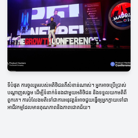
ទីបំផុត ការចូលរួមរបស់អតិថិជនគឺសំខាន់ណាស់។ អ្នកអាចប្រើប្រាស់
បណ្តាញសង្គម ដើម្បីទំនាក់ទំនងជាមួយអតិថិជន និងទទួលយកមតិពី
ពួកគេ។ ការបំលែងមតិទៅជាការអនុវត្តន៍អាចជួយធ្វើឲ្យអ្នកក្លាយទៅជា
អាជីវកម្មដែលមានគុណភាពនិងភាពជោគជ័យ។