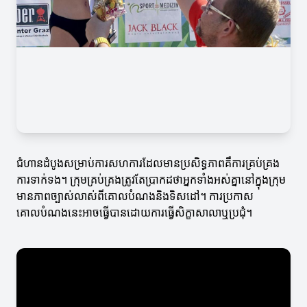
ជំហានដំបូងសម្រាប់ការសហការដែលមានប្រសិទ្ធភាពគឺការគ្រប់គ្រង
ការទាក់ទង។ ក្រុមគ្រប់គ្រងត្រូវតែប្រាកដថាអ្នកទាំងអស់គ្នានៅក្នុងក្រុម
មានភាពច្បាស់លាស់ពីគោលបំណងនិងទិសដៅ។ ការប្រកាស
គោលបំណងនេះអាចធ្វើបានដោយការធ្វើសិក្ខាសាលាឬប្រជុំ។