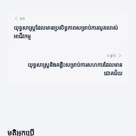
មុន
យុទ្ធសាស្ត្រដែលមានប្រសិទ្ធភាពសម្រាប់ការលូតលាស់
អាជីវកម្ម
បន្ទាប់
យុទ្ធសាស្ត្រនិងគន្លឹះសម្រាប់ការសហការដែលមាន
ជោគជ័យ
មតិអ្នកប្រើ