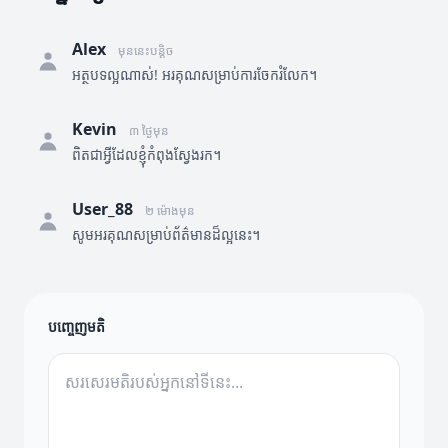
Alex
មុននេះបន្តិច
អត្ថបទល្អណាស់! អរគុណសម្រាប់ការចែករំលែក។
Kevin
៣ ថ្ងៃមុន
ពិតជាអ្វីដែលខ្ញុំកំពុងស្វែងរក។
User_88
២ ម៉ោងមុន
សូមអរគុណសម្រាប់ព័ត៌មានដ៏ល្អនេះ។
បញ្ចេញមតិ