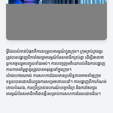
អ្វីដែលសំខាន់បំផុតគឺការសម្រួលអារម្មណ៍ក្នុងក្រុម។ ក្រុមគ្រប់គ្រងគួរ
ត្រូវបានបង្ហាញពីការថែរក្សាអារម្មណ៍នៃសមាជិកគ្រប់គ្នា ដើម្បីធានាថា
ពួកគេចូលរួមបញ្ចូលទាំងអស់។ ការបញ្ចេញមតិយោបល់និងការបង្ហាញ
ការកោតតម្លៃគ្នាគួរត្រូវបានអនុវត្តនៅក្នុងក្រុម។
យ៉ាងហោចណាស់ ការសហការដែលមានប្រសិទ្ធភាពអាចនាំឲ្យក្រុម
ទទួលបានជោគជ័យក្នុងការសម្រេចគោលដៅ។ ការបង្ហាញពីការកំណត់
គោលបំណង, ការប្រើប្រាស់ឧបករណ៍បច្ចេកវិទ្យា និងការថែរក្សារ
អារម្មណ៍នៃសមាជិកគឺជាគន្លឹះសម្រាប់ការសហការដែលជោគជ័យ។