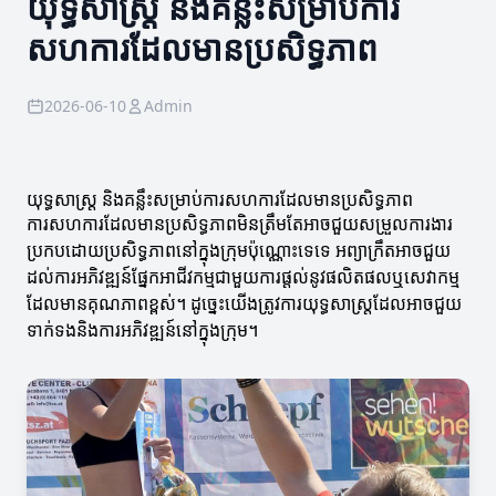
យុទ្ធសាស្ត្រ និងគន្លឹះសម្រាប់ការ
សហការដែលមានប្រសិទ្ធភាព
2026-06-10
Admin
យុទ្ធសាស្ត្រ និងគន្លឹះសម្រាប់ការសហការដែលមានប្រសិទ្ធភាព
ការសហការដែលមានប្រសិទ្ធភាពមិនត្រឹមតែអាចជួយសម្រួលការងារ
ប្រកបដោយប្រសិទ្ធភាពនៅក្នុងក្រុមប៉ុណ្ណោះទេទេ អព្យាក្រឹតអាចជួយ
ដល់ការអភិវឌ្ឍន៍ផ្នែកអាជីវកម្មជាមួយការផ្តល់នូវផលិតផលឬសេវាកម្ម
ដែលមានគុណភាពខ្ពស់។ ដូច្នេះយើងត្រូវការយុទ្ធសាស្ត្រដែលអាចជួយ
ទាក់ទងនិងការអភិវឌ្ឍន៍នៅក្នុងក្រុម។