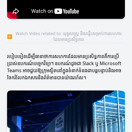
Watch Video related to: យុទ្ធសាស្ត្រ និងគន្លឹះសម្រាប់ការសហការ
▶
ដែលមានប្រសិទ្ធភាព
របៀបទៀតដើម្បីធានាថាការសហការដែលមានប្រសិទ្ធភាពគឺការប្រើ
ប្រាស់ឧបករណ៍បច្ចេកវិទ្យា។ ឧបករណ៍ដូចជា Slack ឬ Microsoft
Teams អាចជួយឱ្យក្រុមស្ថិតនៅក្នុងទំនាក់ទំនងជាបន្តបន្ទាប់និងអាច
ចែករំលែកឯកសារនិងព័ត៌មានបានយ៉ាងរហ័ស។