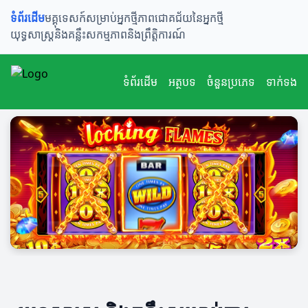
ទំព័រដើម
មគ្គុទេសក៍សម្រាប់អ្នកថ្មី
ភាពជោគជ័យនៃអ្នកថ្មី
យុទ្ធសាស្ត្រនិងគន្លឹះ
សកម្មភាពនិងព្រឹត្តិការណ៍
ទំព័រដើម
អត្ថបទ
ចំនួនប្រភេទ
ទាក់ទង