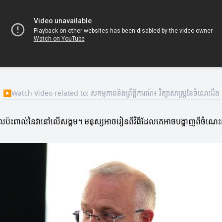
▶
Watch Video related to: សកម្មភាពនិងព្រឹត្តិការណ៍៖ វិត្យាសាស្ត្រនៃចំណេះដឹង
ីផលប៉ះពាល់នៃវានៅលើសង្គម។ មនុស្សអាចរៀនពីវិធីដែលគេអាចបង្ហាញពីចំណេះដឹ