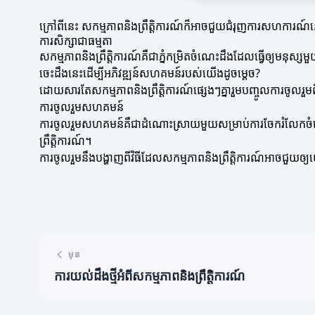
ក្រៅពីនេះ សកម្មភាពនិងព្រឹត្តិការណ៍ក៏អាចជួយជំរុញការសហការណ
ការសិក្សាជាធម្មតា
សកម្មភាពនិងព្រឹត្តិការណ៍គឺជាភ្នំកម្រិតចំណេះដឹងដែលធ្វើឲ្យមនុ
ចេះដឹងនេះដើម្បីអភិវឌ្ឍន៍សហគមន៍របស់យើងដូចម្តេច?
ដោយសារតែសកម្មភាពនិងព្រឹត្តិការណ៍ផ្សេងៗគ្នារួមបញ្ចូលការចូលរួម
ការចូលរួមសហគមន៍
ការចូលរួមសហគមន៍គឺជាដំណោះស្រាយមួយសម្រាប់ការចែករំលែកចំណេះដឹ
ព្រឹត្តិការណ៍។
ការចូលរួមនឹងបង្ហាញពីវិធីដែលសកម្មភាពនិងព្រឹត្តិការណ៍អាចជួយឲ
មុន
ការយល់ដឹងថ្មីអំពីសកម្មភាពនិងព្រឹត្តិការណ៍