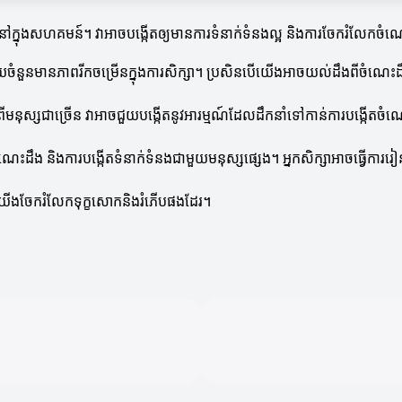
៍នៅក្នុងសហគមន៍។ វាអាចបង្កើតឲ្យមានការទំនាក់ទំនងល្អ និងការចែករំលែក
ស្សមួយចំនួនមានភាពរីកចម្រើនក្នុងការសិក្សា។ ប្រសិនបើយើងអាចយល់ដឹងពីចំណេះ
ពីមនុស្សជាច្រើន វាអាចជួយបង្កើតនូវអារម្មណ៍ដែលដឹកនាំទៅកាន់ការបង្កើតចំណេ
ង និងការបង្កើតទំនាក់ទំនងជាមួយមនុស្សផ្សេង។ អ្នកសិក្សាអាចធ្វើការរៀន
្យយើងចែករំលែកទុក្ខសោកនិងរំភើបផងដែរ។