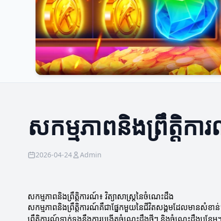
សកម្មភាពនិងព្រឹត្តិកា
2026-04-24
Admin
សកម្មភាពនិងព្រឹត្តិការណ៍៖ វិត្យាសាស្ត្រនៃចំណេះដឹង
សកម្មភាពនិងព្រឹត្តិការណ៍គឺជាផ្នែកមួយនៃជីវិតសង្គមដែលមានសំខាន់
ព្រឹត្តិការណ៍ទាក់ទងនឹងការបង្កើតចំណេះដឹងថ្មីៗ និងចំណេះដឹងបន្ថែម