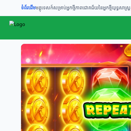
ទំព័រដើម
មគ្គុទេសក៍សម្រាប់អ្នកថ្មី
ភាពជោគជ័យនៃអ្នកថ្មី
យុទ្ធសាស្ត្រ