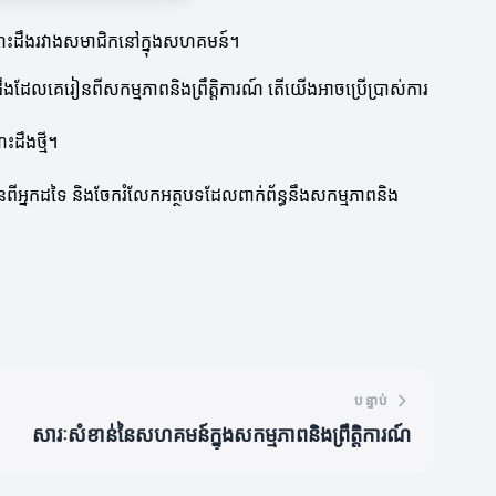
ចំណេះដឹងរវាងសមាជិកនៅក្នុងសហគមន៍។
ដឹងដែលគេរៀនពីសកម្មភាពនិងព្រឹត្តិការណ៍ តើយើងអាចប្រើប្រាស់ការ
ះដឹងថ្មី។
ពីអ្នកដទៃ និងចែករំលែកអត្ថបទដែលពាក់ព័ន្ធនឹងសកម្មភាពនិង
បន្ទាប់
សារៈសំខាន់នៃសហគមន៍ក្នុងសកម្មភាពនិងព្រឹត្តិការណ៍