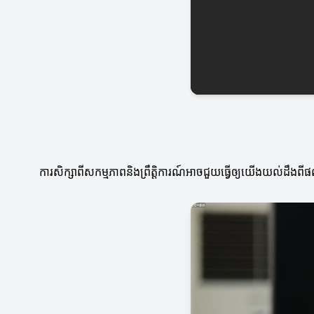
ការសិក្សាពីសកម្មភាពនិងព្រឹត្តិការណ៍អាចជួយធ្វើឲ្យយើងយល់ដឹងព