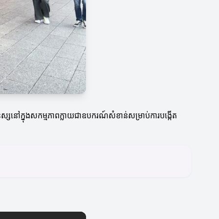
នុស្សនៅក្នុងសកម្មភាពក្លាយជាឧបករណ៍សំខាន់សម្រាប់ការបង្កើត