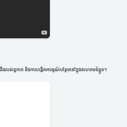
ងរបស់ពួកគេ និងការបង្កើតអារម្មណ៍បន្ថែមនៅក្នុងសហគមន៍ខ្លួន។