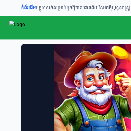
ទំព័រដើម
មគ្គុទេសក៍សម្រាប់អ្នកថ្មី
ភាពជោគជ័យនៃអ្នកថ្មី
យុទ្ធសាស្ត្រ