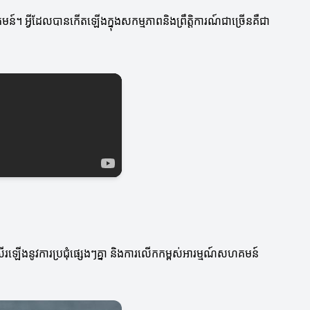
មន៍។ អ្វីដែលបានកើតឡើងក្នុងសកម្មភាពនិងព្រឹត្តិការណ៍ជាច្រើនគឺជា
រសើរឡើងនូវការប្រជុំផ្សេងៗគ្នា និងការលើកកម្ពស់អារម្មណ៍សហគមន៍