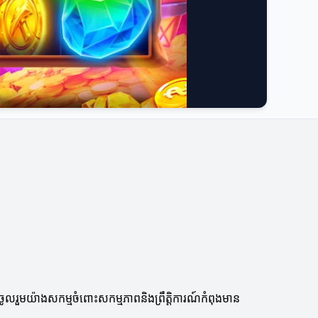
ារចូលរួមយ៉ាងសកម្មចំពោះសកម្មភាពនិងព្រឹត្តិការណ៍កំពុងមាន