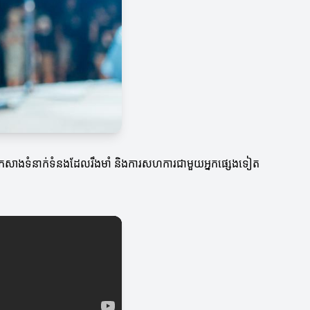
ការកសាងទំនាក់ទំនងដែលរឹងមាំ និងការសហការជាមួយអ្នកផ្សេងទៀត