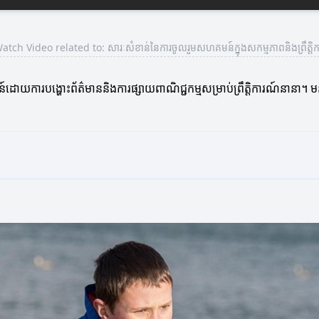
atch Video related to: សារៈសំខាន់នៃការចូលរួមសហគមន៍ក្នុងសកម្មភាពនិងព្រឹត្តិ
ន៍ដោយការបង្ហោះព័ត៌មាននិងការផ្សាយពាណិជ្ជកម្មសម្រាប់ព្រឹត្តិការណ៍នានា។ 