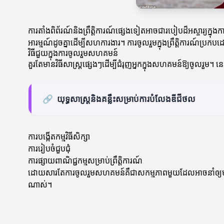
ការតាំងពិព័រណ៍និងព្រឹត្តិការណ៍ផ្សេងទៀតអាចជារបៀបដ៏អស្ចារ្យក្នុ
អារម្មណ៍ដូចគ្នាដើម្បីសហការងារ។ ការចូលរួមក្នុងព្រឹត្តិការណ៍ប្
វិធីជួយក្នុងការចូលរួមសហគមន៍
គួរតែមានវិធីសាស្រ្តផ្សេងៗដើម្បីជំរុញអ្នកក្នុងសហគមន៍ឱ្យចូលរួ
🔗
យុទ្ធសាស្ត្រនិងគន្លឹះសម្រាប់ការបំលែងឌីជីថល
ការបង្កើតកម្មវិធីសិក្សា
ការរៀបចំជួបជុំ
ការផ្សាយពាណិជ្ជកម្មសម្រាប់ព្រឹត្តិការណ៍
ដោយសារតែការចូលរួមសហគមន៍គឺជាសកម្មភាពមួយដែលអាចនាំឲ្យមានអ
ណាស់។