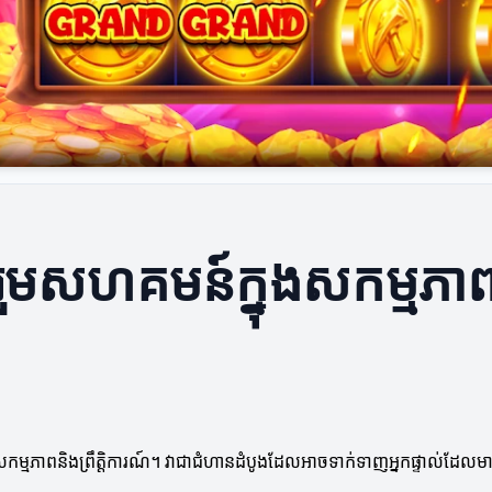
ួមសហគមន៍ក្នុងសកម្មភាពនិ
ម្មភាពនិងព្រឹត្តិការណ៍។ វាជាជំហានដំបូងដែលអាចទាក់ទាញអ្នកផ្ទាល់ដែលម