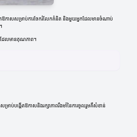
ាចបង្កើតឱកាសសម្រាប់ការចែករំលែកគំនិត និងមួយអ្នកដែលមានចំណាប់
ស។
ម្មភាពដែលមានគុណភាព។
ាប់បង្កើតឱកាសនិងរក្សាភាពរឹងមាំនៃការចូលរួមគឺសំខាន់