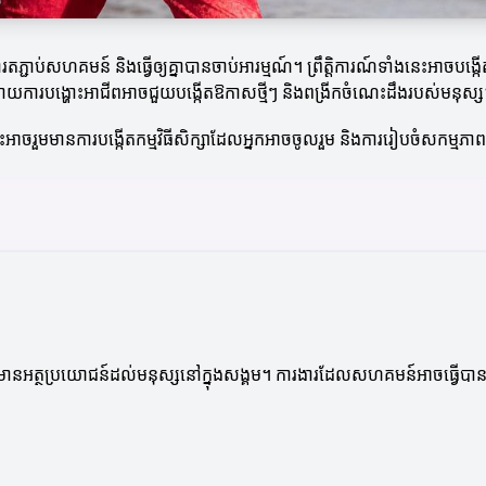
ងការតភ្ជាប់សហគមន៍ និងធ្វើឲ្យគ្នាបានចាប់អារម្មណ៍។ ព្រឹត្តិការណ៍ទាំងនេះអ
រកបដោយការបង្ហោះអាជីពអាចជួយបង្កើតឱកាសថ្មីៗ និងពង្រីកចំណេះដឹងរបស់មនុស្
ម។ នេះអាចរួមមានការបង្កើតកម្មវិធីសិក្សាដែលអ្នកអាចចូលរួម និងការរៀបចំសក
ត្ថប្រយោជន៍ដល់មនុស្សនៅក្នុងសង្គម។ ការងារដែលសហគមន៍អាចធ្វើបានសម្រ