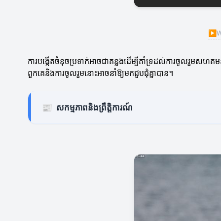
▶
W
ការបង្កើតចំនុចប្រទាក់អាចជាគន្លងដើម្បីគាំទ្រដល់ការចូលរួមសហគម
ពួកគេនិងការចូលរួមនោះអាចនាំឱ្យមកជួបជុំគ្នាបាន។
📰
សកម្មភាពនិងព្រឹត្តិការណ៍