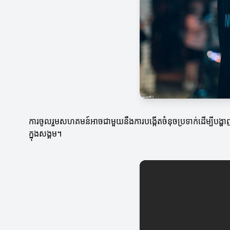
ការចូលរួមសហគមន៍អាចជាមួយនឹងការបង្កើតចំនុចប្រទាក់ដើម្បីបង្ហ
ក្នុងសង្គម។