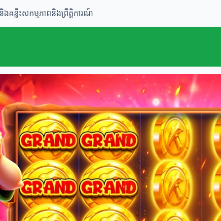
និងគន្លឹះ
សកម្មភាពនិងព្រឹត្តិការណ៍