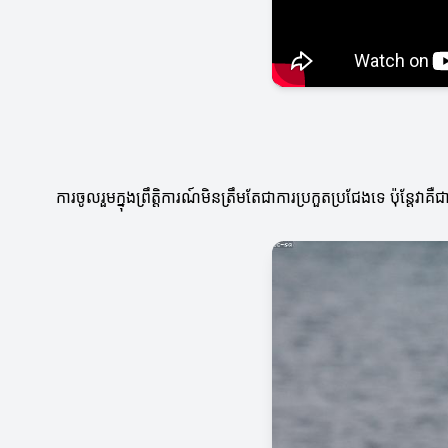
ការចូលរួមក្នុងព្រឹត្តិការណ៍មិនត្រឹមតែជាការប្រកួតប្រជែងទេ ប៉ុន