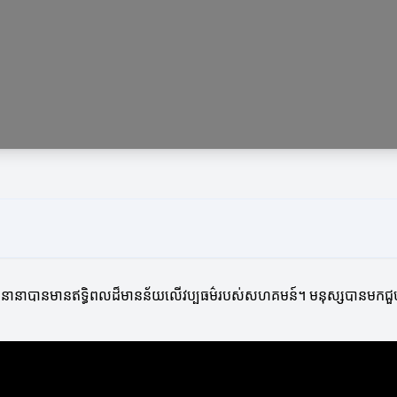
ិការណ៍នានាបានមានឥទ្ធិពលដ៏មានន័យលើវប្បធម៌របស់សហគមន៍។ មនុស្សបានមកជ