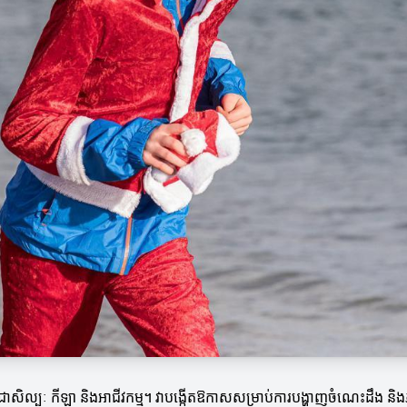
សិល្បៈ កីឡា និងអាជីវកម្ម។ វាបង្កើតឱកាសសម្រាប់ការបង្ហាញចំណេះដឹង និងភ