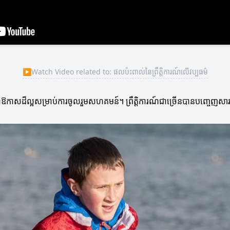
▶
Watch Video related to: ផលប៉ះពាល់នៃព្រឹត្តិការណ៍លើវប្បធម៌
្តែវាគឺជាឱកាសដ៏ល្អសម្រាប់ការចូលរួមសហគមន៍។ ព្រឹត្តិការណ៍ជាច្រើនបានបញ្ចេញ