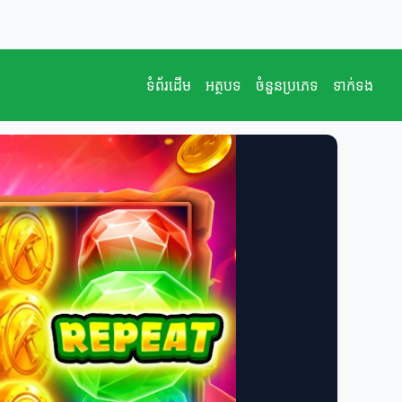
ទំព័រដើម
អត្ថបទ
ចំនួនប្រភេទ
ទាក់ទង