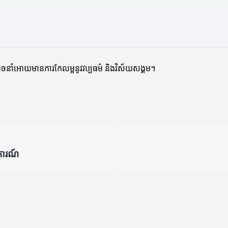
ចនាំអោយមានការកែលម្អនូវវប្បធម៌ និងវិស័យសង្គម។
ិការណ៍