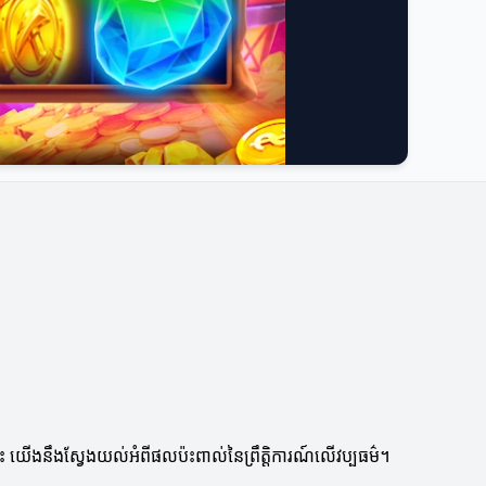
្ថបទនេះ យើងនឹងស្វែងយល់អំពីផលប៉ះពាល់នៃព្រឹត្តិការណ៍លើវប្បធម៌។