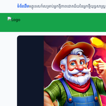
ទំព័រដើម
មគ្គុទេសក៍សម្រាប់អ្នកថ្មី
ភាពជោគជ័យនៃអ្នកថ្មី
យុទ្ធសាស្ត្រ