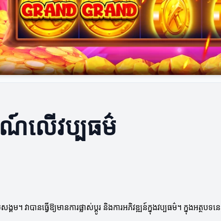
ារណ៍លើវប្បធម៌
់សង្គម។ វាបានធ្វើឱ្យមានការផ្លាស់ប្តូរ និងការអភិវឌ្ឍន៍ក្នុងវប្បធម៌។ ក្នុងអត