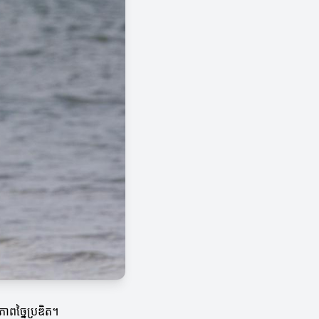
ាពច្នៃប្រឌិត។