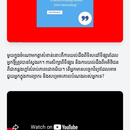
មួយក្នុងចំណោមកត្តាសំខាន់នោះគឺការយល់ដឹងពីទិសដៅទីផ្សារដែល
អ្នកថ្មីត្រូវបានស្វែងរក។ ការសិក្សាពីទីផ្សារ និងការយល់ដឹងពីអតិថិជន
គឺជាគន្លងក្តៅសំរាប់ភាពជោគជ័យ។ តើអ្នកមានបច្ចេកវិទ្យាដែលអាច
ជួយអ្នកក្នុងការព្យាករ និងសម្រេចគោលបំណងរបស់អ្នកទេ?