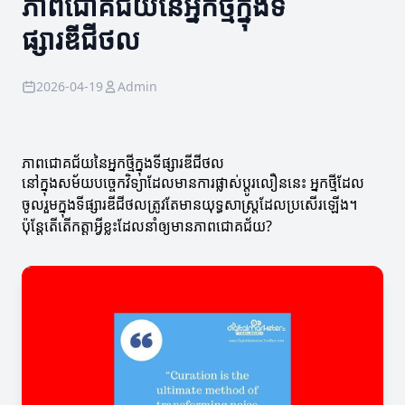
ភាពជោគជ័យនៃអ្នកថ្មីក្នុងទី
ផ្សារឌីជីថល
2026-04-19
Admin
ភាពជោគជ័យនៃអ្នកថ្មីក្នុងទីផ្សារឌីជីថល
នៅក្នុងសម័យបច្ចេកវិទ្យាដែលមានការផ្លាស់ប្តូរលឿននេះ អ្នកថ្មីដែល
ចូលរួមក្នុងទីផ្សារឌីជីថលត្រូវតែមានយុទ្ធសាស្ត្រដែលប្រសើរឡើង។
ប៉ុន្តែតើតើកត្តាអ្វីខ្លះដែលនាំឲ្យមានភាពជោគជ័យ?