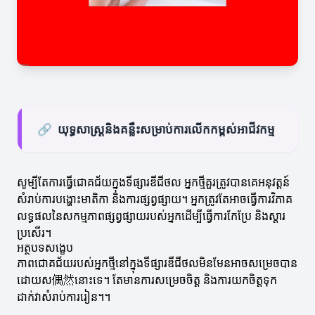
🔗
យុទ្ធសាស្ត្រនិងគន្លឹះសម្រាប់ការលើកកម្ពស់អាជីវកម្ម
សូម្បីតែការធ្វើជោគជ័យក្នុងទីផ្សារឌីជីថល អ្នកថ្មីគួរត្រូវបានគេអនុវត្តន៍
សំរាប់ការបង្ហោះមាតិកា និងការផ្សព្វផ្សាយ។ អ្នកត្រូវតែអាចធ្វើការវិភាគ
លទ្ធផលនៃសកម្មភាពផ្សព្វផ្សាយរបស់អ្នកដើម្បីធ្វើការកែប្រែ និងស្ដារ
ប្រសើរ។
អត្ថបទសង្ខេប
ភាពជោគជ័យរបស់អ្នកថ្មីនៅក្នុងទីផ្សារឌីជីថលមិនមែនអាចសម្រេចបាន
ដោយស偶然នោះទេ។ តែមានការសម្រេចចិត្ត និងការយកចិត្តទុក
ដាក់វាសំរាប់ការរៀន។។