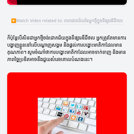
▶
Watch Video related to: ភាពជោគជ័យនៃអ្នកថ្មីក្នុងទីផ្សារឌីជីថល
ក៏ប៉ុន្តែបើសិនជាអ្នកថ្មីចង់ជោគជ័យក្នុងទីផ្សារឌីជីថល អ្នកត្រូវតែមានការ
បង្ហាញខ្លួននៅលើបណ្ដាញសង្គម និងផ្តល់ការបង្ហោះមាតិកាដែលមាន
គុណភាព។ សូមចំណាំថាការបង្ហោះមាតិកាដែលអាចទាក់ទាញ និងមាន
ភាពច្នៃប្រឌិតអាចនឹងជួយសំរេចគោលបំណងនេះ។