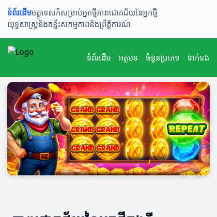
ទំព័រដើម
មគ្គុទេសក៍សម្រាប់អ្នកថ្មី
ភាពជោគជ័យនៃអ្នកថ្មី
យុទ្ធសាស្ត្រនិងគន្លឹះ
សកម្មភាពនិងព្រឹត្តិការណ៍
ទំព័រដើម
អត្ថបទ
ចំនួនប្រភេទ
ទាក់ទង