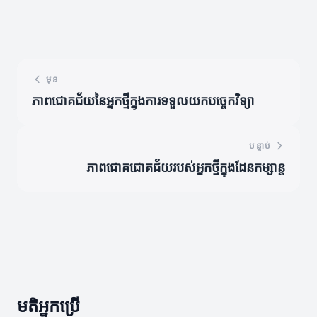
មុន
ភាពជោគជ័យនៃអ្នកថ្មីក្នុងការទទួលយកបច្ចេកវិទ្យា
បន្ទាប់
ភាពជោគជោគជ័យរបស់អ្នកថ្មីក្នុងដែនកម្សាន្ត
មតិអ្នកប្រើ