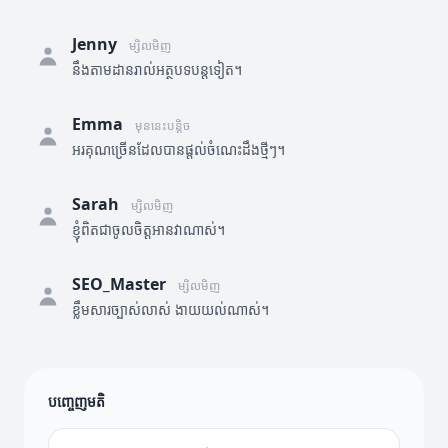
Jenny
ម្សិលមិញ
នឹងតាមដានរាល់អត្ថបទបន្តទៀត។
Emma
មុននេះបន្តិច
អរគុណច្រើនដែលបានផ្តល់ចំណេះដឹងថ្មីៗ។
Sarah
ម្សិលមិញ
ខ្ញុំពិតជាចូលចិត្តអានវាណាស់។
SEO_Master
ម្សិលមិញ
ខ្លឹមសារច្បាស់លាស់ ងាយយល់ណាស់។
បញ្ចេញមតិ