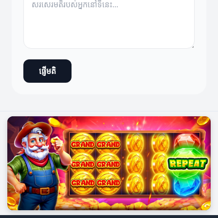
ផ្ញើមតិ