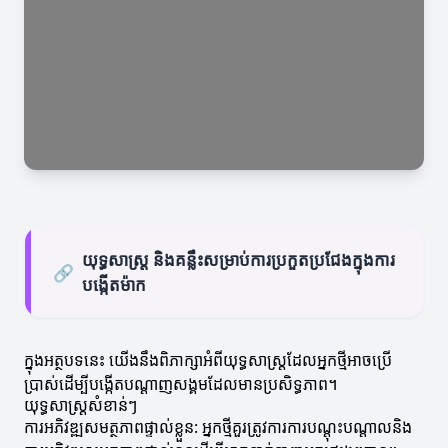
យុទ្ធសាស្ត្រ និងគន្លឹះសម្រាប់ការប្រកួតប្រជែងក្នុងការ
🔗
បង្កើតម៉ាក
ក្នុងអត្ថបទនេះ យើងនឹងពិភាក្សាអំពីយុទ្ធសាស្ត្រដែលអ្នកថ្មីអាចប្រើ
ប្រាស់ដើម្បីបង្កើតបណ្ដាញសង្គមដែលមានប្រសិទ្ធភាព។
យុទ្ធសាស្ត្រសំខាន់ៗ
ការអភិវឌ្ឍសមត្ថភាពផ្ទាល់ខ្លួន: អ្នកថ្មីគួរត្រូវការការបណ្តុះបណ្តាលនិង