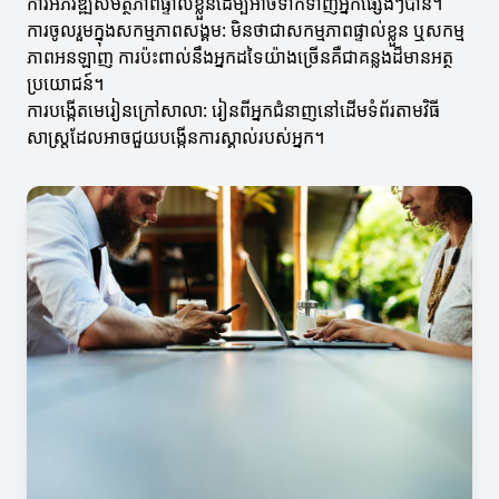
ការអភិវឌ្ឍសមត្ថភាពផ្ទាល់ខ្លួនដើម្បីអាចទាក់ទាញអ្នកផ្សេងៗបាន។
ការចូលរួមក្នុងសកម្មភាពសង្គម: មិនថាជាសកម្មភាពផ្ទាល់ខ្លួន ឬសកម្ម
ភាពអនឡាញ ការប៉ះពាល់នឹងអ្នកដទៃយ៉ាងច្រើនគឺជាគន្លងដ៏មានអត្ថ
ប្រយោជន៍។
ការបង្កើតមេរៀនក្រៅសាលា: រៀនពីអ្នកជំនាញនៅដើមទំព័រតាមវិធី
សាស្ត្រដែលអាចជួយបង្កើនការស្គាល់របស់អ្នក។