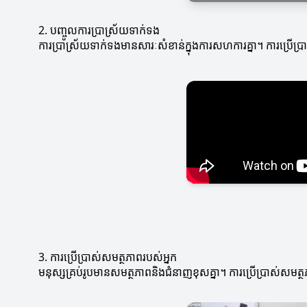
2. បញ្ចូលការប្រាស្រ័យទាក់ទង
ការប្រាស្រ័យទាក់ទងមានសារៈសំខាន់ក្នុងការសហការគ្នា។ ការប្រើ
3. ការប្រើប្រាស់សមត្ថភាពរបស់អ្នក
មនុស្សគ្រប់រូបមានសមត្ថភាពនិងជំនាញខុសគ្នា។ ការប្រើប្រាស់សមត្ថ