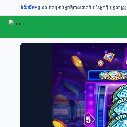
ទំព័រដើម
មគ្គុទេសក៍សម្រាប់អ្នកថ្មី
ភាពជោគជ័យនៃអ្នកថ្មី
យុទ្ធសាស្ត្រ