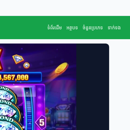
ទំព័រដើម
អត្ថបទ
ចំនួនប្រភេទ
ទាក់ទង