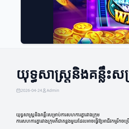
យុទ្ធសាស្ត្រនិងគន្លឹះស
2026-04-24
Admin
យុទ្ធសាស្ត្រនិងគន្លឹះសម្រាប់ការសហការគ្នារវាងក្រុម
ការសហការគ្នារវាងក្រុមគឺជាគន្លងមួយដែលអាចធ្វើឱ្យអាជីវកម្មរីកចម្រើន។