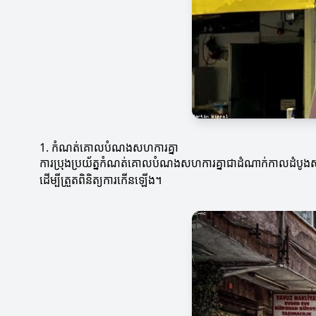
1. កំណត់គោលបំណងសហការគ្នា
ការប្រុងប្រយ័ត្នកំណត់គោលបំណងសហការគ្នាជាដំណាក់កាលដំបូង
ដើម្បីត្រួតពិនិត្យការកើនឡើង។