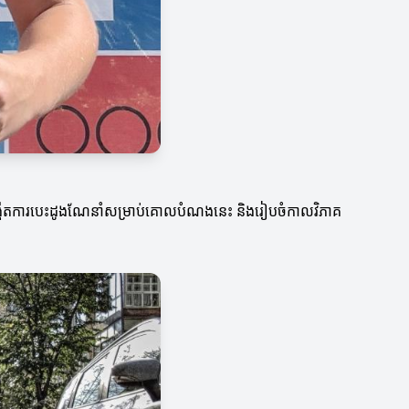
្កើតការបេះដូងណែនាំសម្រាប់គោលបំណងនេះ និងរៀបចំកាលវិភាគ