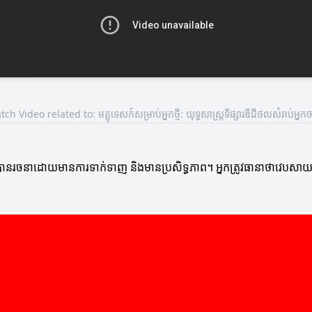
ch Video related to: មគ្គុទេសក៍សម្រាប់អ្នកថ្មី: យុទ្ធសាស្រ្តទីផ្សារឌីជីថលសំរាប់អ្នកចា
រូវបានរចនាដោយមានការទាក់ទាញ និងមានប្រសិទ្ធភាព។ អ្នកត្រូវធានាថាវេបសាយ