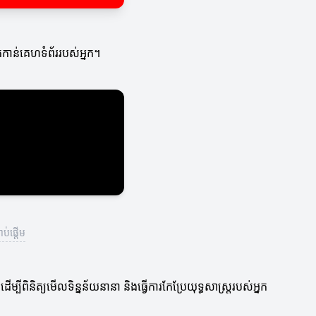
កកាន់គេហទំព័ររបស់អ្នក។
ប់ផ្តើម
្បីពិនិត្យមើលទិន្នន័យនានា និងធ្វើការកែប្រែយុទ្ធសាស្រ្តរបស់អ្នក