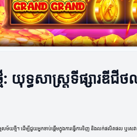
មី: យុទ្ធសាស្រ្តទីផ្សារឌីជី
វកម្មសម័យថ្មី។ ដើម្បីជួយអ្នកចាប់ផ្តើមក្នុងការធ្វើការទិញ និងលក់ផលិតផល ឬស