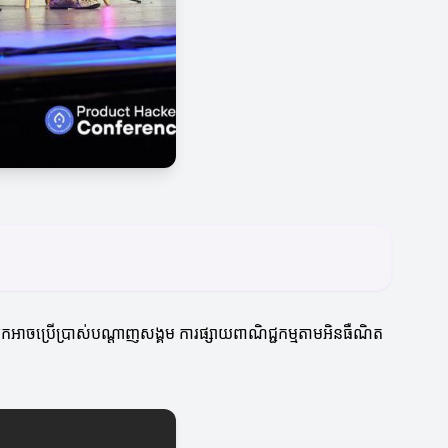
អ្នកអាចប្រើប្រាស់បណ្តាញសង្គម ការផ្សាយពាណិជ្ជកម្មតាមអិនធឺណិត