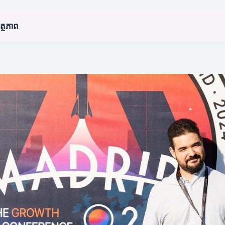
មត្ថភាព