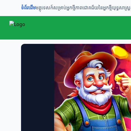
ទំព័រដើម
មគ្គុទេសក៍សម្រាប់អ្នកថ្មី
ភាពជោគជ័យនៃអ្នកថ្មី
យុទ្ធសាស្ត្រ