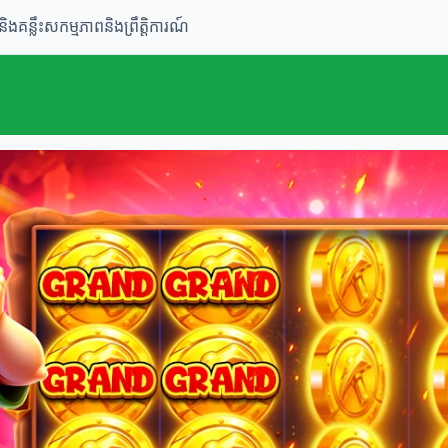
និងគន្លឹះ
សកម្មភាពនិងព្រឹត្តិការណ៍