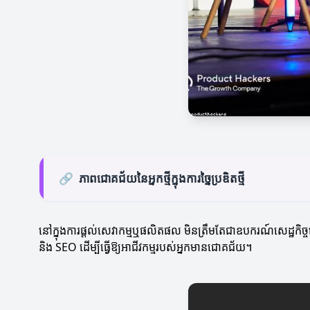
🔗
ភាពជោគជ័យនៃអ្នកថ្មីក្នុងការច្នៃប្រឌិតថ្មី
នៅក្នុងការផ្តល់សេវាកម្មឬផលិតផល មិនត្រឹមតែជាឧបករណ៍សេដ្ឋកិច្ច
និង SEO ដើម្បីធ្វើឱ្យអាជីវកម្មរបស់អ្នកមានជោគជ័យ។