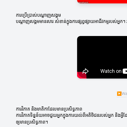
ការប្រើប្រាស់បណ្តាញសង្គម
បណ្តាញសង្គមមានសារៈសំខាន់ក្នុងការផ្សព្វផ្សាយអាជីវកម្មរបស់អ្
▶
Wat
ការវិភាគ និងមាតិកាដែលមានប្រសិទ្ធភាព
ការវិភាគទិន្នន័យអាចជួយអ្នកក្នុងការយល់ពីអតិថិជនរបស់អ្នក និងអ្វីដ
ឲ្យមានប្រសិទ្ធភាព។