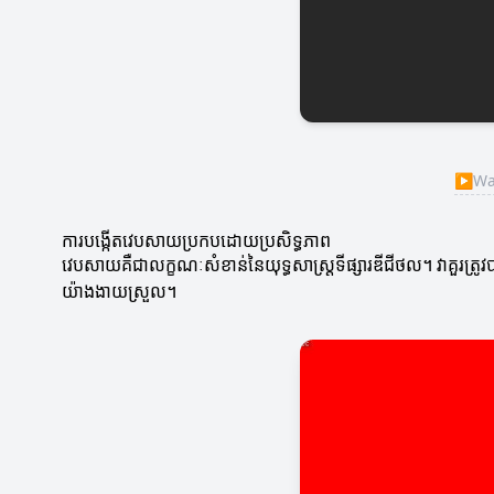
▶
Wat
ការបង្កើតវេបសាយប្រកបដោយប្រសិទ្ធភាព
វេបសាយគឺជាលក្ខណៈសំខាន់នៃយុទ្ធសាស្រ្តទីផ្សារឌីជីថល។ វាគួរត្
យ៉ាងងាយស្រួល។