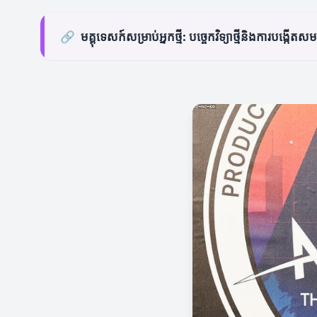
🔗
មគ្គុទេសក៍សម្រាប់អ្នកថ្មី: បច្ចេកវិទ្យាថ្មីនិងការបង្កើតស