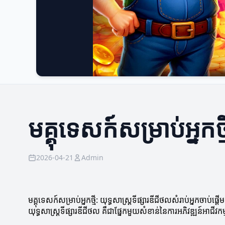
មគ្គុទេសក៍សម្រាប់អ្នកថ្
2026-04-21
Admin
មគ្គុទេសក៍សម្រាប់អ្នកថ្មី: យុទ្ធសាស្រ្តទីផ្សារឌីជីថលសំរាប់អ្នកចាប់ផ្តើម
យុទ្ធសាស្រ្តទីផ្សារឌីជីថល គឺជាផ្នែកមួយសំខាន់នៃការអភិវឌ្ឍន៍អាជី