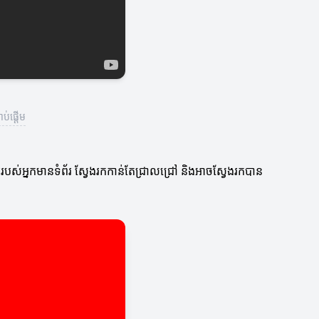
ប់ផ្តើម
របស់អ្នកមានទំព័រ ស្វែងរកកាន់តែជ្រាលជ្រៅ និងអាចស្វែងរកបាន