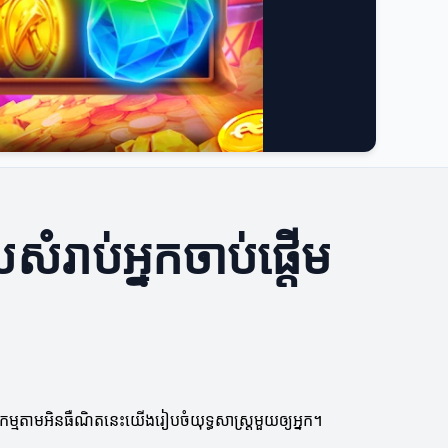
ថលសំរាប់អ្នកចាប់ផ្តើម
េវាកម្មតាមអិនធឺណិតនេះយើងរៀបចំយុទ្ធសាស្រ្តមួយឲ្យអ្នក។