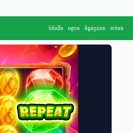
ទំព័រដើម
អត្ថបទ
ចំនួនប្រភេទ
ទាក់ទង