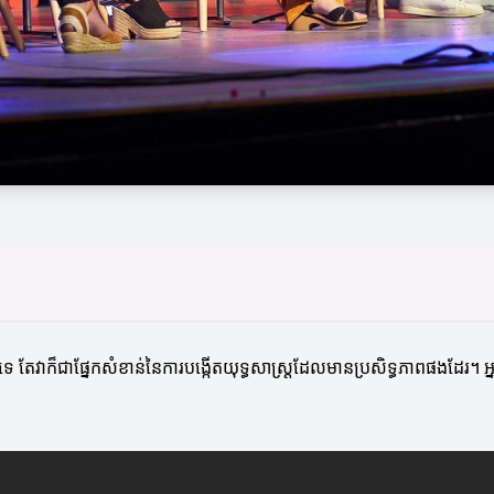
ទេ តែវាក៏ជាផ្នែកសំខាន់នៃការបង្កើតយុទ្ធសាស្រ្តដែលមានប្រសិទ្ធភាពផងដែរ។ 