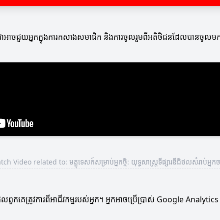
នក។ វាអាចជួយអ្នកក្នុងការកសាងសមាជិក និងការចូលរួមពីអតិថិជនដែលបានចូលម
ch Video related to: មគ្គុទេសក៍សម្រាប់អ្នកថ្មី: យុទ្ធសាស្រ្តទីផ្សារឌីជីថលសំរាប់អ្នកចា
ែលពួកគេត្រូវការពីអាជីវកម្មរបស់អ្នក។ អ្នកអាចប្រើប្រាស់ Google Analytics ដើម