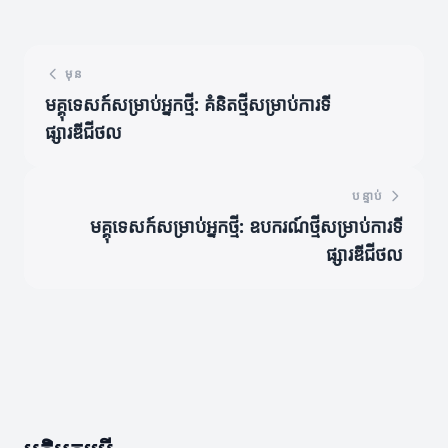
មុន
មគ្គុទេសក៍សម្រាប់អ្នកថ្មី: គំនិតថ្មីសម្រាប់ការទី
ផ្សារឌីជីថល
បន្ទាប់
មគ្គុទេសក៍សម្រាប់អ្នកថ្មី: ឧបករណ៍ថ្មីសម្រាប់ការទី
ផ្សារឌីជីថល