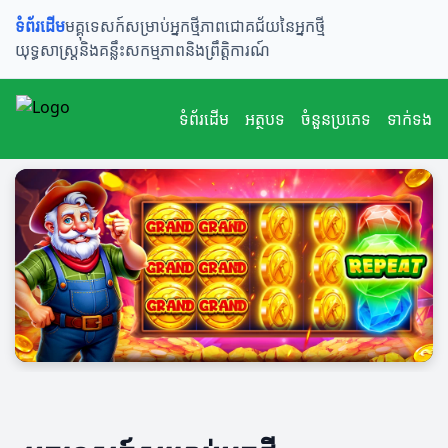
ទំព័រដើម
មគ្គុទេសក៍សម្រាប់អ្នកថ្មី
ភាពជោគជ័យនៃអ្នកថ្មី
យុទ្ធសាស្ត្រនិងគន្លឹះ
សកម្មភាពនិងព្រឹត្តិការណ៍
ទំព័រដើម
អត្ថបទ
ចំនួនប្រភេទ
ទាក់ទង