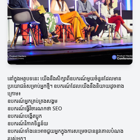
នៅក្នុងអត្ថបទនេះ យើងនឹងសិក្សាពីឧបករណ៍មួយចំនួនដែលមាន
ប្រយោជន៍សម្រាប់អ្នកថ្មី។ ឧបករណ៍ដែលយើងនឹងនិយាយដូចខាង
ក្រោម៖
ឧបករណ៍អ្នកគ្រប់គ្រងសង្គម
ឧបករណ៍ធ្វើវិចារណកថា SEO
ឧបករណ៍បង្កើតប្លុក
ឧបករណ៍វិភាគទិន្នន័យ
ឧបករណ៍ទាំងនេះអាចជួយអ្នកក្នុងការសម្រេចបាននូវគោលបំណង
របស់អ្នក។