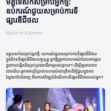
មគ្គុទេសក៍សម្រាប់អ្នកថ្មី:
ឧបករណ៍ជួយសម្រាប់ការទី
ផ្សារឌីជីថល
2026-06-02
Admin
មគ្គុទេសក៍សម្រាប់អ្នកថ្មី: ឧបករណ៍ជួយសម្រាប់ការទីផ្សារឌីជីថល
ក្នុងពិភពទីផ្សារឌីជីថលបច្ចុប្បន្ន អ្នកថ្មីត្រូវការឧបករណ៍ដែលអាចជួយ
ក្នុងការបង្កើតនិងគ្រប់គ្រងអាជីវកម្មរបស់ពួកគេ។ ដើម្បីឲ្យមានភាព
ជោគជ័យ អ្នកអាចប្រើប្រាស់ឧបករណ៍ជាច្រើនដើម្បីជួយក្នុងការ
ស្វែងរកពៃជំនាញ និងការអភិវឌ្ឍន៍ដំណើរការទីផ្សារឌីជីថលរបស់អ្នក។