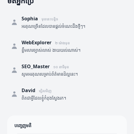
មតិអ្នកប្រើ
Sophia
មុននេះបន្តិច
អរគុណច្រើនដែលបានផ្តល់ចំណេះដឹងថ្មីៗ។
WebExplorer
២ ម៉ោងមុន
ខ្លឹមសារច្បាស់លាស់ ងាយយល់ណាស់។
SEO_Master
១០ នាទីមុន
សូមអរគុណសម្រាប់ព័ត៌មានដ៏ល្អនេះ។
David
ម្សិលមិញ
ពិតជាអ្វីដែលខ្ញុំកំពុងស្វែងរក។
បញ្ចេញមតិ