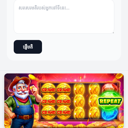
ផ្ញើមតិ