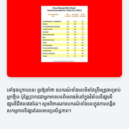
នៅចុងក្រោយនេះ គួរឱ្យចាំថា ឧបករណ៍ទាំងនេះមិនតែត្រឹមត្រូវសម្រាប់
អ្នកថ្មីទេ ប៉ុន្តែប្រាកដជាអ្នកមានបទពិសោធន៍នៅក្នុងវិស័យទីផ្សារទី
ផ្សារឌីជីថលផងដែរ។ សូមពិចារណាឧបករណ៍ទាំងនេះក្នុងការបង្កើត
សកម្មភាពទីផ្សារដែលមានប្រសិទ្ធភាព។