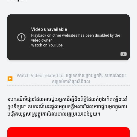
Watch Video related to: មគ្គុទេសក៍សម្រាប់អ្នកថ្មី: ឧបករណ៍ជួយ
▶
សម្រាប់ការទីផ្សារឌីជីថល
ឧបករណ៍ទីផ្សារដែលអាចជួយអ្នកដើម្បីដឹងពីអ្វីដែលកំពុងកើតឡើងនៅ
ក្នុងទីផ្សារ។ ឧបករណ៍នេះផ្តល់អត្ថបទខ្លឹមសារដែលអាចជួយអ្នកក្នុងការ
បង្កើតយុទ្ធសាស្រ្តផ្លូវការដែលមានអត្ថប្រយោជន៍មួយ។