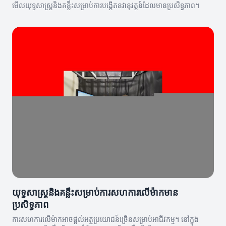
មើលយុទ្ធសាស្ត្រនិងគន្លឹះសម្រាប់ការបង្កើតនវានុវត្តន៍ដែលមានប្រសិទ្ធភាព។
យុទ្ធសាស្ត្រនិងគន្លឹះសម្រាប់ការសហការលើម៉ាកមាន
ប្រសិទ្ធភាព
ការសហការលើម៉ាកអាចផ្តល់អត្ថប្រយោជន៍ច្រើនសម្រាប់អាជីវកម្ម។ នៅក្នុង