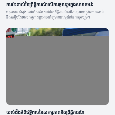
ការប៉ះពាល់នៃព្រឹត្តិការណ៍លើការចូលរួមក្នុងសហគមន៍
អត្ថបទនេះស្វែងយល់ពីការប៉ះពាល់នៃព្រឹត្តិការណ៍លើការចូលរួមក្នុងសហគមន៍
និងរបៀបដែលសកម្មភាពខ្លះអាចនាំឲ្យមានអារម្មណ៍នៃការចូលរួម។
យល់ដឹងអំពីឥទ្ធិពលនៃសកម្មភាពនិងព្រឹត្តិការណ៍