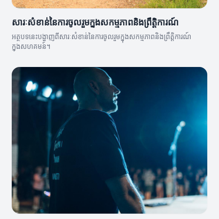
សារៈសំខាន់នៃការចូលរួមក្នុងសកម្មភាពនិងព្រឹត្តិការណ៍
អត្ថបទនេះបង្ហាញពីសារៈសំខាន់នៃការចូលរួមក្នុងសកម្មភាពនិងព្រឹត្តិការណ៍
ក្នុងសហគមន៍។