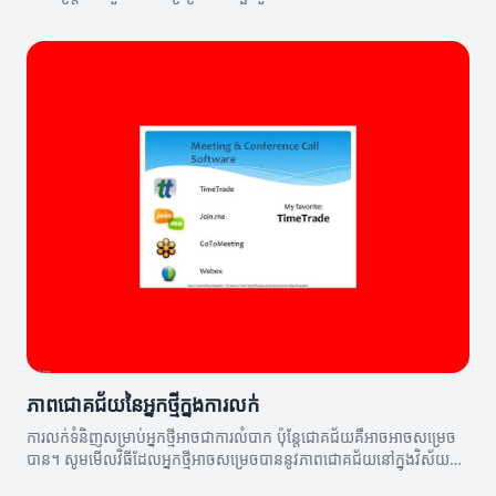
ភាពជោគជ័យនៃអ្នកថ្មីក្នុងការលក់
ការលក់ទំនិញសម្រាប់អ្នកថ្មីអាចជាការលំបាក ប៉ុន្តែជោគជ័យគឺអាចអាចសម្រេច
បាន។ សូមមើលវិធីដែលអ្នកថ្មីអាចសម្រេចបាននូវភាពជោគជ័យនៅក្នុងវិស័យ
នេះ។