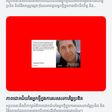
អត្ថបទនេះនឹងពិពណ៌នាអំពីភាពជោគជ័យនៃអ្នកថ្មីដែលអាចនាំឲ្យមានការគិតច្នៃ
ប្រឌិត និងវិធីសាស្រ្តផ្សេងៗដែលអាចជួយអ្នកថ្មីក្នុងការលើកទឹកចិត្ត និង
ជោគជ័យ។
ភាពជោគជ័យនៃអ្នកថ្មីក្នុងការសរសេរការច្នៃប្រឌិត
អត្ថបទនេះនឹងពិភាក្សាអំពីភាពជោគជ័យនៃអ្នកថ្មីក្នុងការសរសេរការច្នៃប្រឌិត និង
វិធីសាស្ត្រដែលពួកគេអាចប្រើប្រាស់ដើម្បីទទួលបានជោគជ័យ។