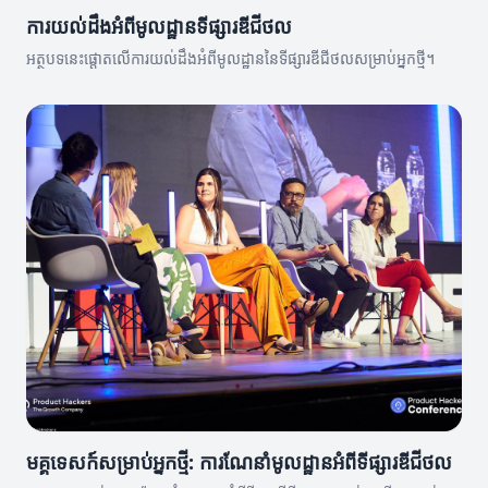
ការយល់ដឹងអំពីមូលដ្ឋានទីផ្សារឌីជីថល
អត្ថបទនេះផ្តោតលើការយល់ដឹងអំពីមូលដ្ឋាននៃទីផ្សារឌីជីថលសម្រាប់អ្នកថ្មី។
មគ្គុទេសក៍សម្រាប់អ្នកថ្មី: ការណែនាំមូលដ្ឋានអំពីទីផ្សារឌីជីថល