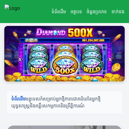
អ្នកថ្មីក៏ឈ្នះបាន!
ទំព័រដើម
អត្ថបទ
ចំនួនប្រភេទ
ទាក់ទង
ទំព័រដើម
មគ្គុទេសក៍សម្រាប់អ្នកថ្មី
ភាពជោគជ័យនៃអ្នកថ្មី
យុទ្ធសាស្ត្រនិងគន្លឹះ
សកម្មភាពនិងព្រឹត្តិការណ៍