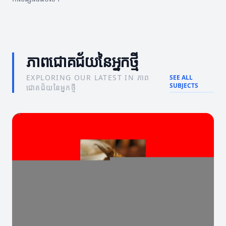
ភាពជោគជ័យនៃអ្នកថ្មី
EXPLORING OUR LATEST IN ភាព
SEE ALL
SUBJECTS
ជោគជ័យនៃអ្នកថ្មី