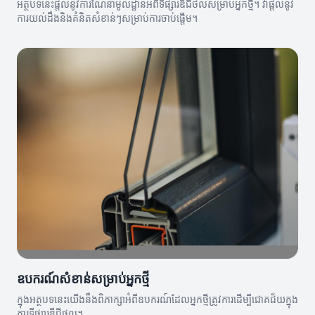
អត្ថបទនេះផ្តល់នូវការណែនាំមូលដ្ឋានអំពីទីផ្សារឌីជីថលសម្រាប់អ្នកថ្មី។ វាផ្តល់នូវ
ការយល់ដឹងនិងគំនិតសំខាន់ៗសម្រាប់ការចាប់ផ្តើម។
ឧបករណ៍សំខាន់សម្រាប់អ្នកថ្មី
ក្នុងអត្ថបទនេះយើងនឹងពិភាក្សាអំពីឧបករណ៍ដែលអ្នកថ្មីត្រូវការដើម្បីជោគជ័យក្នុង
ការទីផ្សារឌីជីថល។