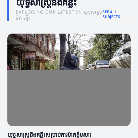
យុទ្ធសាស្ត្រនិងគន្លឹះ
EXPLORING OUR LATEST IN យុទ្ធសាស្ត្រ
SEE ALL
SUBJECTS
និងគន្លឹះ
យុទ្ធសាស្ត្រនិងគន្លឹះសម្រាប់ការម៉ាកខ្លឹមសារ