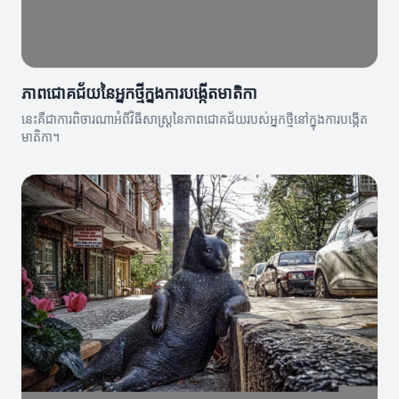
ភាពជោគជ័យនៃអ្នកថ្មីក្នុងការបង្កើតមាតិកា
នេះគឺជាការពិចារណាអំពីវិធីសាស្រ្តនៃភាពជោគជ័យរបស់អ្នកថ្មីនៅក្នុងការបង្កើត
មាតិកា។