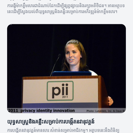
ការធ្វើម៉ាកខ្លឹមសារជាដំណាប់ដែកដើម្បីផ្សព្វផ្សាយនិងរក្សាអតិថិជន។ អានអត្ថបទ
នេះដើម្បីស្វែងយល់ពីយុទ្ធសាស្ត្រនិងគន្លឹះសម្រាប់ការអភិវឌ្ឍន៍ម៉ាកខ្លឹមសារ។
យុទ្ធសាស្ត្រនិងគន្លឹះសម្រាប់ការបង្កើតនវានុវត្តន៍
ការបង្កើតនវានុវត្តន៍មានសារៈសំខាន់សម្រាប់អាជីវកម្ម។ អត្ថបទនេះនឹងពិនិត្យ