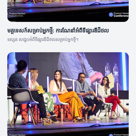
មគ្គុទេសក៍សម្រាប់អ្នកថ្មី: ការណែនាំអំពីទីផ្សារឌីជីថល
ទស្សនៈសង្ខេបអំពីទីផ្សារឌីជីថលសម្រាប់អ្នកថ្មី។