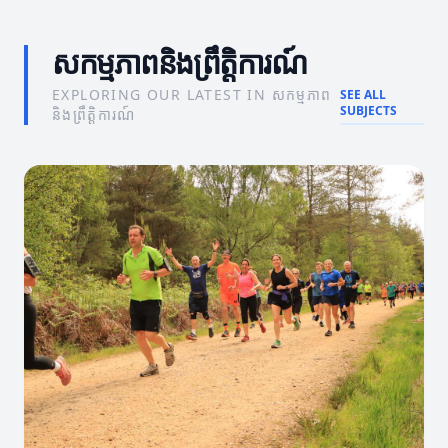
សកម្មភាពនិងព្រឹត្តិការណ៍
EXPLORING OUR LATEST IN សកម្មភាព
SEE ALL
SUBJECTS
និងព្រឹត្តិការណ៍