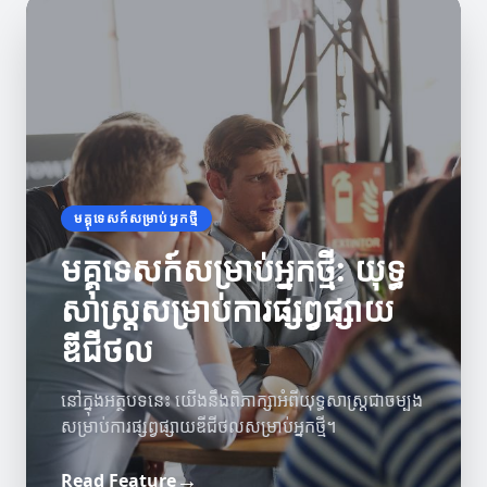
មគ្គុទេសក៍សម្រាប់អ្នកថ្មី
មគ្គុទេសក៍សម្រាប់អ្នកថ្មី: យុទ្ធ
សាស្រ្តសម្រាប់ការផ្សព្វផ្សាយ
ឌីជីថល
នៅក្នុងអត្ថបទនេះ យើងនឹងពិភាក្សាអំពីយុទ្ធសាស្ត្រជាចម្បង
សម្រាប់ការផ្សព្វផ្សាយឌីជីថលសម្រាប់អ្នកថ្មី។
→
Read Feature
ភាពជោគជ័យនៃអ្នកថ្មី
យុទ្ធសាស្ត្រនិងគន្លឹះ