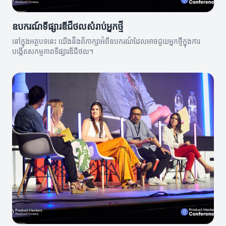
ឧបករណ៍ទីផ្សារឌីជីថលសំរាប់អ្នកថ្មី
នៅក្នុងអត្ថបទនេះ យើងនឹងពិភាក្សាអំពីឧបករណ៍ដែលអាចជួយអ្នកថ្មីក្នុងការ
បង្កើតសកម្មភាពទីផ្សារឌីជីថល។