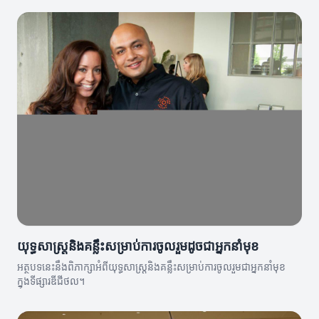
យុទ្ធសាស្ត្រនិងគន្លឹះសម្រាប់ការចូលរួមដូចជាអ្នកនាំមុខ
អត្ថបទនេះនឹងពិភាក្សាអំពីយុទ្ធសាស្ត្រនិងគន្លឹះសម្រាប់ការចូលរួមជាអ្នកនាំមុខ
ក្នុងទីផ្សារឌីជីថល។