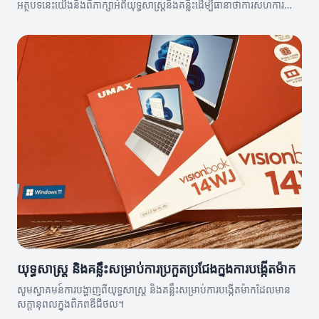
អត្ថបទនេះយើងនឹងពិភាក្សាអំពីយុទ្ធសាស្ត្រនិងគន្លឹះដើម្បីធានាថាការសហការនេះ
មានប្រសិទ្ធភាព។
យុទ្ធសាស្ត្រ និងគន្លឹះសម្រាប់ការប្រកួតប្រជែងក្នុងការបង្កើតម៉ាក
សូមស្វាគមន៍ការបង្ហាញពីយុទ្ធសាស្ត្រ និងគន្លឹះសម្រាប់ការបង្កើតម៉ាកដែលមាន
សក្តានុពលក្នុងពិភពឌីជីថល។