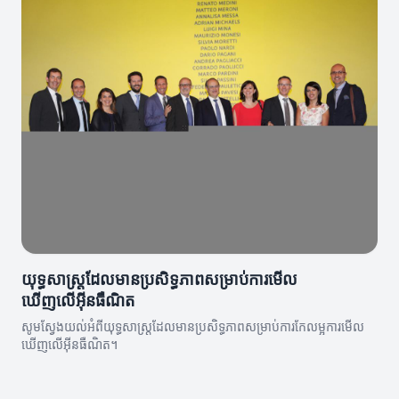
យុទ្ធសាស្ត្រដែលមានប្រសិទ្ធភាពសម្រាប់ការមើល
ឃើញលើអ៊ីនធឺណិត
សូមស្វែងយល់អំពីយុទ្ធសាស្ត្រដែលមានប្រសិទ្ធភាពសម្រាប់ការកែលម្អការមើល
ឃើញលើអ៊ីនធឺណិត។