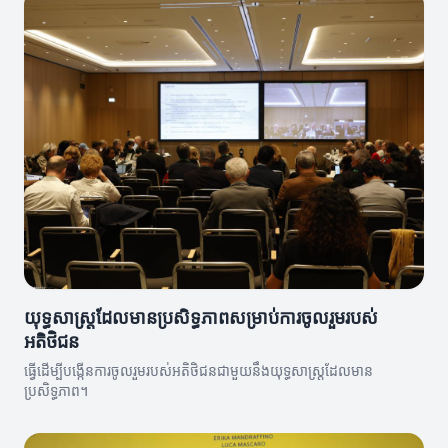
យុទ្ធសាស្ត្រដែលមានប្រសិទ្ធភាពសម្រាប់ការចូលរួមរបស់
អតិថិជន
ធ្វើដើម្បីបង្កើនការចូលរួមរបស់អតិថិជនជាមួយនឹងយុទ្ធសាស្ត្រដែលមាន
ប្រសិទ្ធភាព។