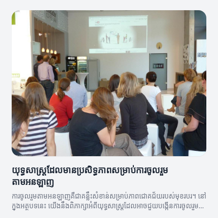
យុទ្ធសាស្ត្រដែលមានប្រសិទ្ធភាពសម្រាប់ការចូលរួម
តាមអនឡាញ
ការចូលរួមតាមអនឡាញគឺជាគន្លឹះសំខាន់សម្រាប់ភាពជោគជ័យរបស់មុខរបរ។ នៅ
ក្នុងអត្ថបទនេះ យើងនឹងពិភាក្សាអំពីយុទ្ធសាស្ត្រដែលអាចជួយបង្កើនការចូលរួម
របស់អ្នក។