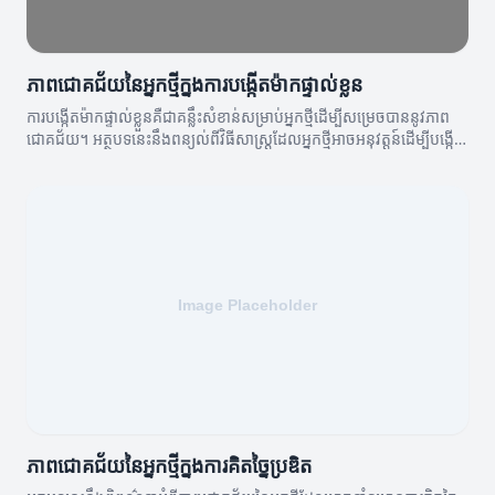
ភាពជោគជ័យនៃអ្នកថ្មីក្នុងការបង្កើតម៉ាកផ្ទាល់ខ្លួន
ការបង្កើតម៉ាកផ្ទាល់ខ្លួនគឺជាគន្លឹះសំខាន់សម្រាប់អ្នកថ្មីដើម្បីសម្រេចបាននូវភាព
ជោគជ័យ។ អត្ថបទនេះនឹងពន្យល់ពីវិធីសាស្ត្រដែលអ្នកថ្មីអាចអនុវត្តន៍ដើម្បីបង្កើត
ម៉ាកផ្ទាល់ខ្លួនរបស់ពួកគេ។
ភាពជោគជ័យនៃអ្នកថ្មីក្នុងការគិតច្នៃប្រឌិត