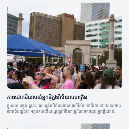
ភាពជោគជ័យរបស់អ្នកថ្មីក្នុងវិស័យសហគ្រិន
ក្នុងពេលបច្ចុប្បន្ននេះ, សហគ្រិនថ្មីកំពុងតែឈរលើវិស័យអាជីវកម្មដោយមានភាព
ជោគជ័យខ្ពស់។ អត្ថបទនេះនឹងបង្ហាញពីវិធីសាស្ត្រដែលអាចជួយអ្នកថ្មីឈាន
ទៅរកភាពជោគជ័យ។