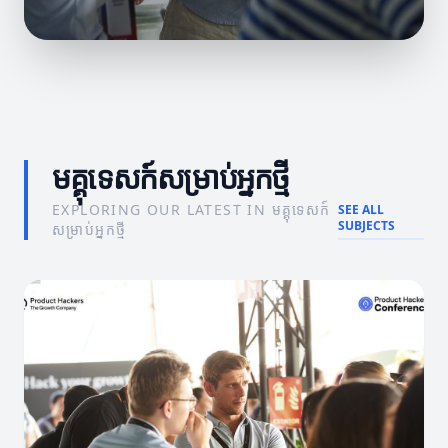
ភាពជោគជ័យនៃអ្នកថ្មីក្នុងការបង្កើតមាតិកា
យុទ្ធសាស្ត្រនិងគន្លឹះសម្រាប់ការម៉ាកខ្លឹមសារ
មគ្គុទេសក៍សម្រាប់អ្នកថ្មី
EXPLORING OUR LATEST IN មគ្គុទេសក៍
SEE ALL
SUBJECTS
សម្រាប់អ្នកថ្មី