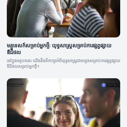
មគ្គុទេសក៍សម្រាប់អ្នកថ្មី: យុទ្ធសាស្រ្តសម្រាប់ការផ្សព្វផ្សាយ
ឌីជីថល
នៅក្នុងអត្ថបទនេះ យើងនឹងពិភាក្សាអំពីយុទ្ធសាស្ត្រជាចម្បងសម្រាប់ការផ្សព្វផ្សាយ
ឌីជីថលសម្រាប់អ្នកថ្មី។