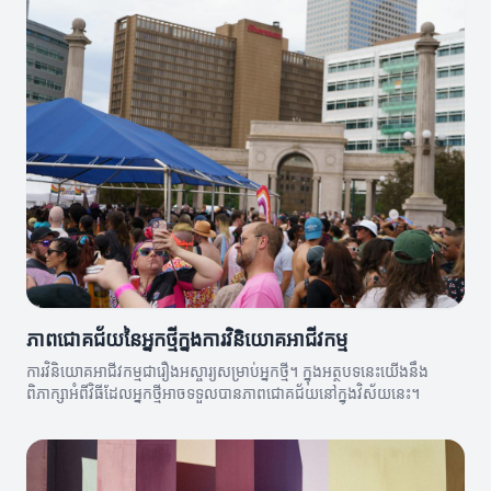
ភាពជោគជ័យនៃអ្នកថ្មីក្នុងការវិនិយោគអាជីវកម្ម
ការវិនិយោគអាជីវកម្មជារឿងអស្ចារ្យសម្រាប់អ្នកថ្មី។ ក្នុងអត្ថបទនេះយើងនឹង
ពិភាក្សាអំពីវិធីដែលអ្នកថ្មីអាចទទួលបានភាពជោគជ័យនៅក្នុងវិស័យនេះ។