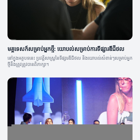
មគ្គុទេសក៍សម្រាប់អ្នកថ្មី: យោបល់សម្រាប់ការទីផ្សារឌីជីថល
នៅក្នុងអត្ថបទនេះ ប្រវត្តិសាស្រ្តនៃទីផ្សារឌីជីថល និងយោបល់សំខាន់ៗសម្រាប់អ្នក
ថ្មីនឹងត្រូវត្រូវបានពិភាក្សា។