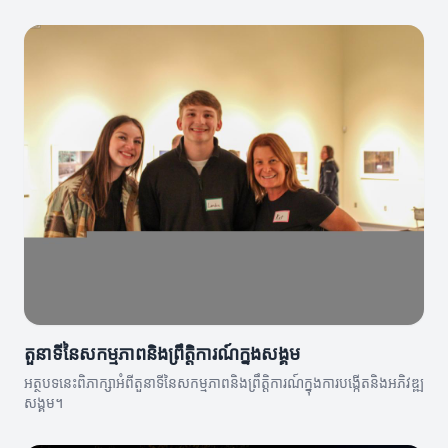
តួនាទីនៃសកម្មភាពនិងព្រឹត្តិការណ៍ក្នុងសង្គម
អត្ថបទនេះពិភាក្សាអំពីតួនាទីនៃសកម្មភាពនិងព្រឹត្តិការណ៍ក្នុងការបង្កើតនិងអភិវឌ្ឍ
សង្គម។