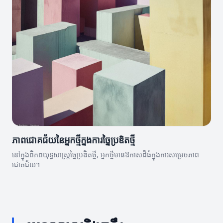
ភាពជោគជ័យនៃអ្នកថ្មីក្នុងការច្នៃប្រឌិតថ្មី
នៅក្នុងពិភពយុទ្ធសាស្ត្រច្នៃប្រឌិតថ្មី, អ្នកថ្មីមានឱកាសដ៏ធំក្នុងការសម្រេចភាព
ជោគជ័យ។