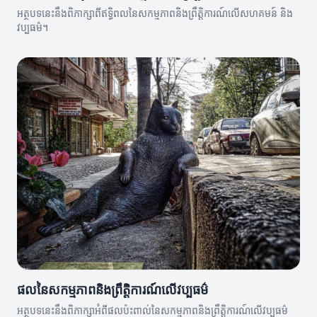
អត្ថបទនេះនឹងពិភាក្សាពីឥទ្ធិពលនៃសកម្មភាពនិងព្រឹត្តិការណ៍លើសហគមន៍ និង
វប្បធម៌។
ផលនៃសកម្មភាពនិងព្រឹត្តិការណ៍លើវប្បធម៌
អត្ថបទនេះនឹងពិភាក្សាអំពីផលប៉ះពាល់នៃសកម្មភាពនិងព្រឹត្តិការណ៍លើវប្បធម៌