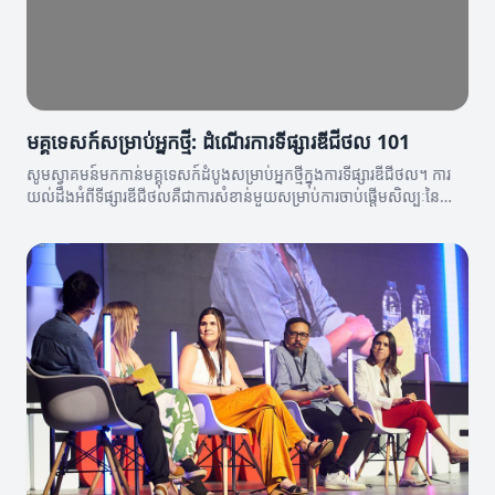
មគ្គុទេសក៍សម្រាប់អ្នកថ្មី: ដំណើរការទីផ្សារឌីជីថល 101
សូមស្វាគមន៍មកកាន់មគ្គុទេសក៍ដំបូងសម្រាប់អ្នកថ្មីក្នុងការទីផ្សារឌីជីថល។ ការ
យល់ដឹងអំពីទីផ្សារឌីជីថលគឺជាការសំខាន់មួយសម្រាប់ការចាប់ផ្តើមសិល្បៈនៃ
អាជីវកម្មថ្មី។