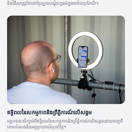
និងវិធីសាស្រ្តដែលវាប្រែប្រួលបណ្តុំវប្បធម៌ក្នុងសម័យប្រពៃណី។
ឥទ្ធិពលនៃសកម្មភាពនិងព្រឹត្តិការណ៍លើសង្គម
អត្ថបទនេះសិក្សាអំពីឥទ្ធិពលនៃសកម្មភាពនិងព្រឹត្តិការណ៍លើសង្គមដោយចេញពី
គោលបំណងនិងអត្ថប្រយោជន៍ប្រចាំថ្ងៃ។